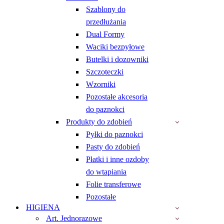
Szablony do
przedłużania
Dual Formy
Waciki bezpyłowe
Butelki i dozowniki
Szczoteczki
Wzorniki
Pozostałe akcesoria
do paznokci
Produkty do zdobień
Pyłki do paznokci
Pasty do zdobień
Płatki i inne ozdoby
do wtapiania
Folie transferowe
Pozostałe
HIGIENA
Art. Jednorazowe