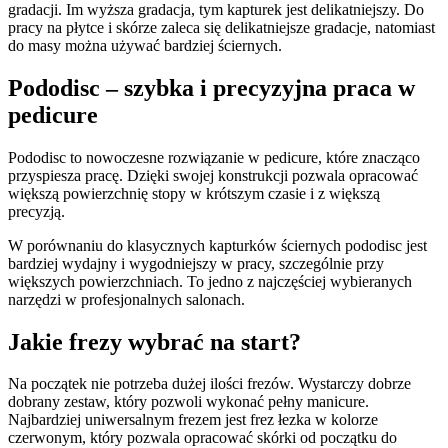
gradacji. Im wyższa gradacja, tym kapturek jest delikatniejszy. Do
pracy na płytce i skórze zaleca się delikatniejsze gradacje, natomiast
do masy można używać bardziej ściernych.
Pododisc – szybka i precyzyjna praca w
pedicure
Pododisc to nowoczesne rozwiązanie w pedicure, które znacząco
przyspiesza pracę. Dzięki swojej konstrukcji pozwala opracować
większą powierzchnię stopy w krótszym czasie i z większą
precyzją.
W porównaniu do klasycznych kapturków ściernych pododisc jest
bardziej wydajny i wygodniejszy w pracy, szczególnie przy
większych powierzchniach. To jedno z najczęściej wybieranych
narzędzi w profesjonalnych salonach.
Jakie frezy wybrać na start?
Na początek nie potrzeba dużej ilości frezów. Wystarczy dobrze
dobrany zestaw, który pozwoli wykonać pełny manicure.
Najbardziej uniwersalnym frezem jest frez łezka w kolorze
czerwonym, który pozwala opracować skórki od początku do