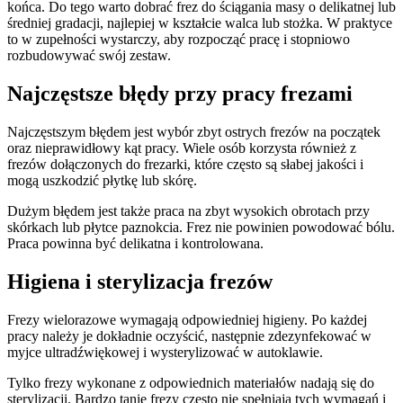
końca. Do tego warto dobrać frez do ściągania masy o delikatnej lub
średniej gradacji, najlepiej w kształcie walca lub stożka. W praktyce
to w zupełności wystarczy, aby rozpocząć pracę i stopniowo
rozbudowywać swój zestaw.
Najczęstsze błędy przy pracy frezami
Najczęstszym błędem jest wybór zbyt ostrych frezów na początek
oraz nieprawidłowy kąt pracy. Wiele osób korzysta również z
frezów dołączonych do frezarki, które często są słabej jakości i
mogą uszkodzić płytkę lub skórę.
Dużym błędem jest także praca na zbyt wysokich obrotach przy
skórkach lub płytce paznokcia. Frez nie powinien powodować bólu.
Praca powinna być delikatna i kontrolowana.
Higiena i sterylizacja frezów
Frezy wielorazowe wymagają odpowiedniej higieny. Po każdej
pracy należy je dokładnie oczyścić, następnie zdezynfekować w
myjce ultradźwiękowej i wysterylizować w autoklawie.
Tylko frezy wykonane z odpowiednich materiałów nadają się do
sterylizacji. Bardzo tanie frezy często nie spełniają tych wymagań i