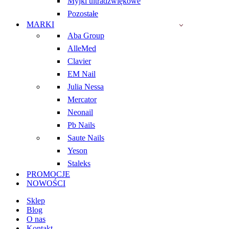
Myjki ultradźwiękowe
Pozostałe
MARKI
Aba Group
AlleMed
Clavier
EM Nail
Julia Nessa
Mercator
Neonail
Pb Nails
Saute Nails
Yeson
Staleks
PROMOCJE
NOWOŚCI
Sklep
Blog
O nas
Kontakt