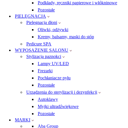
Podkłady, ręczniki papierowe i włókninowe
Pozostałe
PIELĘGNACJA
Pielęgnacja dłoni
Oliwki, odżywki
Kremy, balsamy, maski do stóp
Pedicure SPA
WYPOSAŻENIE SALONU
Stylizacja paznokci
Lampy UV/LED
Frezarki
Pochłaniacze pyłu
Pozostałe
Urządzenia do sterylizacji i dezynfekcji
Autoklawy
Myjki ultradźwiękowe
Pozostałe
MARKI
Aba Group