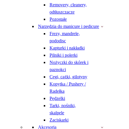
Removery, cleanery,
odtłuszczacze
Pozostałe
Narzędzia do manicure i pedicure
Frezy, mandrele,
pododisc
Kapturki i nakładki
Pilniki i polerki
Nożyczki do skórek i
paznokci
Cęgi, cążki, gilotyny
Kopytka / Pushery /
Radełka
Pędzelki
Tarki, nośniki,
skalpele
Zaciskarki
Akcesoria