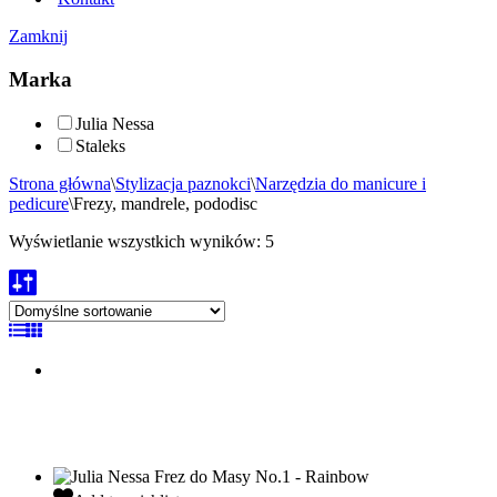
Zamknij
Marka
Julia Nessa
Staleks
Strona główna
\
Stylizacja paznokci
\
Narzędzia do manicure i
pedicure
\
Frezy, mandrele, pododisc
Wyświetlanie wszystkich wyników: 5
Julia