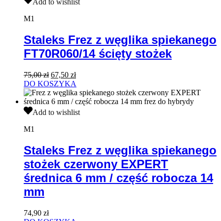
Add to wishlist
Frez
z
M1
węglika
spiekanego
Staleks Frez z węglika spiekanego
FT70R060/14
FT70R060/14 ścięty stożek
ścięty
stożek
Pierwotna
Aktualna
75,00
zł
67,50
zł
cena
cena
DO KOSZYKA
wynosiła:
wynosi:
75,00 zł.
67,50 zł.
Staleks
Add to wishlist
Frez
z
M1
węglika
spiekanego
Staleks Frez z węglika spiekanego
stożek
stożek czerwony EXPERT
czerwony
EXPERT
średnica 6 mm / część robocza 14
średnica
mm
6
mm
/
74,90
zł
część