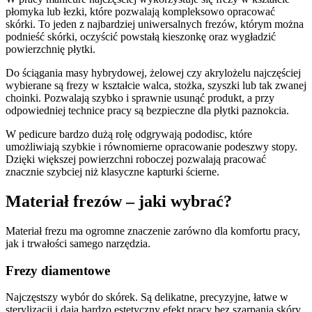
płomyka lub łezki, które pozwalają kompleksowo opracować
skórki. To jeden z najbardziej uniwersalnych frezów, którym można
podnieść skórki, oczyścić powstałą kieszonkę oraz wygładzić
powierzchnię płytki.
Do ściągania masy hybrydowej, żelowej czy akrylożelu najczęściej
wybierane są frezy w kształcie walca, stożka, szyszki lub tak zwanej
choinki. Pozwalają szybko i sprawnie usunąć produkt, a przy
odpowiedniej technice pracy są bezpieczne dla płytki paznokcia.
W pedicure bardzo dużą rolę odgrywają pododisc, które
umożliwiają szybkie i równomierne opracowanie podeszwy stopy.
Dzięki większej powierzchni roboczej pozwalają pracować
znacznie szybciej niż klasyczne kapturki ścierne.
Materiał frezów – jaki wybrać?
Materiał frezu ma ogromne znaczenie zarówno dla komfortu pracy,
jak i trwałości samego narzędzia.
Frezy diamentowe
Najczęstszy wybór do skórek. Są delikatne, precyzyjne, łatwe w
sterylizacji i dają bardzo estetyczny efekt pracy bez szarpania skóry.