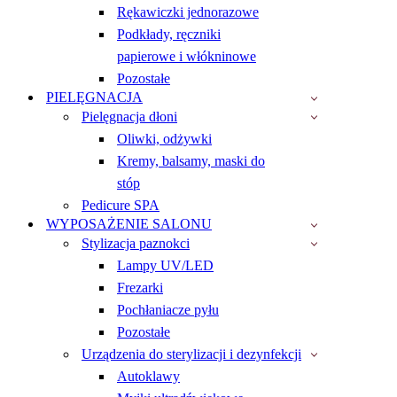
Rękawiczki jednorazowe
Podkłady, ręczniki
papierowe i włókninowe
Pozostałe
PIELĘGNACJA
Pielęgnacja dłoni
Oliwki, odżywki
Kremy, balsamy, maski do
stóp
Pedicure SPA
WYPOSAŻENIE SALONU
Stylizacja paznokci
Lampy UV/LED
Frezarki
Pochłaniacze pyłu
Pozostałe
Urządzenia do sterylizacji i dezynfekcji
Autoklawy