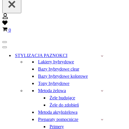
Wish
list
Koszyk
0
Menu
nawigacji
Menu
nawigacji
STYLIZACJA PAZNOKCI
Lakiery hybrydowe
Bazy hybrydowe clear
Bazy hybrydowe kolorowe
Topy hybrydowe
Metoda żelowa
Żele budujące
Żele do zdobień
Metoda akrylożelowa
Preparaty pomocnicze
Primery