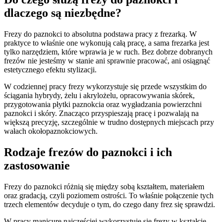
dlaczego są niezbędne?
Frezy do paznokci to absolutna podstawa pracy z frezarką. W
praktyce to właśnie one wykonują całą pracę, a sama frezarka jest
tylko narzędziem, które wprawia je w ruch. Bez dobrze dobranych
frezów nie jesteśmy w stanie ani sprawnie pracować, ani osiągnąć
estetycznego efektu stylizacji.
W codziennej pracy frezy wykorzystuje się przede wszystkim do
ściągania hybrydy, żelu i akrylożelu, opracowywania skórek,
przygotowania płytki paznokcia oraz wygładzania powierzchni
paznokci i skóry. Znacząco przyspieszają pracę i pozwalają na
większą precyzję, szczególnie w trudno dostępnych miejscach przy
wałach okołopaznokciowych.
Rodzaje frezów do paznokci i ich
zastosowanie
Frezy do paznokci różnią się między sobą kształtem, materiałem
oraz gradacją, czyli poziomem ostrości. To właśnie połączenie tych
trzech elementów decyduje o tym, do czego dany frez się sprawdzi.
W pracy manicure najczęściej wykorzystuje się frezy w kształcie