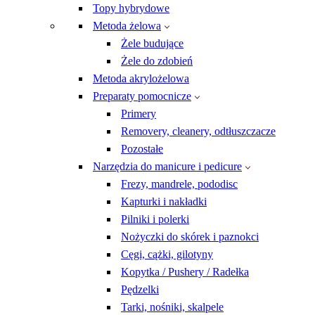
Topy hybrydowe
Metoda żelowa
Żele budujące
Żele do zdobień
Metoda akrylożelowa
Preparaty pomocnicze
Primery
Removery, cleanery, odtłuszczacze
Pozostałe
Narzędzia do manicure i pedicure
Frezy, mandrele, pododisc
Kapturki i nakładki
Pilniki i polerki
Nożyczki do skórek i paznokci
Cęgi, cążki, gilotyny
Kopytka / Pushery / Radełka
Pędzelki
Tarki, nośniki, skalpele