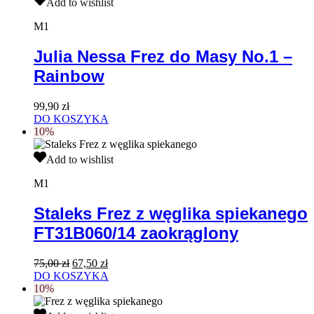
Add to wishlist
Nessa
Frez
M1
do
Masy
Julia Nessa Frez do Masy No.1 –
No.1
Rainbow
–
Rainbow
99,90
zł
DO KOSZYKA
10%
Staleks
Add to wishlist
Frez
z
M1
węglika
spiekanego
Staleks Frez z węglika spiekanego
FT31B060/14
FT31B060/14 zaokrąglony
zaokrąglony
Pierwotna
Aktualna
75,00
zł
67,50
zł
cena
cena
DO KOSZYKA
wynosiła:
wynosi:
10%
75,00 zł.
67,50 zł.
Staleks