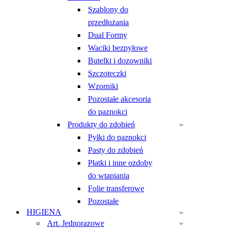
Szablony do
przedłużania
Dual Formy
Waciki bezpyłowe
Butelki i dozowniki
Szczoteczki
Wzorniki
Pozostałe akcesoria
do paznokci
Produkty do zdobień
Pyłki do paznokci
Pasty do zdobień
Płatki i inne ozdoby
do wtapiania
Folie transferowe
Pozostałe
HIGIENA
Art. Jednorazowe