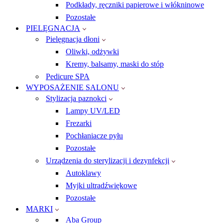
Podkłady, ręczniki papierowe i włókninowe
Pozostałe
PIELĘGNACJA
Pielęgnacja dłoni
Oliwki, odżywki
Kremy, balsamy, maski do stóp
Pedicure SPA
WYPOSAŻENIE SALONU
Stylizacja paznokci
Lampy UV/LED
Frezarki
Pochłaniacze pyłu
Pozostałe
Urządzenia do sterylizacji i dezynfekcji
Autoklawy
Myjki ultradźwiękowe
Pozostałe
MARKI
Aba Group