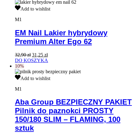
36,90 zł.
35,05 zł.
EM
Add to wishlist
Nail
Lakier
M1
hybrydowy
Premium
EM Nail Lakier hybrydowy
Alter
Premium Alter Ego 62
Ego
62
Pierwotna
Aktualna
32,90
zł
31,25
zł
cena
cena
DO KOSZYKA
wynosiła:
wynosi:
10%
32,90 zł.
31,25 zł.
Aba
Add to wishlist
Group
BEZPIECZNY
M1
PAKIET
Pilnik
Aba Group BEZPIECZNY PAKIET
do
Pilnik do paznokci PROSTY
paznokci
PROSTY
150/180 SLIM – FLAMING, 100
150/180
sztuk
SLIM
–
FLAMING,