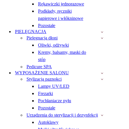
Rękawiczki jednorazowe
Podkłady, ręczniki
papierowe i włókninowe
Pozostałe
PIELĘGNACJA
Pielęgnacja dłoni
Oliwki, odżywki
Kremy, balsamy, maski do
stóp
Pedicure SPA
WYPOSAŻENIE SALONU
Stylizacja paznokci
Lampy UV/LED
Frezarki
Pochłaniacze pyłu
Pozostałe
Urządzenia do sterylizacji i dezynfekcji
Autoklawy