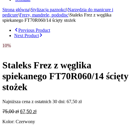
Strona główna
\
Stylizacja paznokci
\
Narzędzia do manicure i
pedicure
\
Frezy, mandrele, pododisc
\
Staleks Frez z węglika
spiekanego FT70R060/14 ścięty stożek
Previous Product
Next Product
10%
Staleks Frez z węglika
spiekanego FT70R060/14 ścięty
stożek
Najniższa cena z ostatnich 30 dni:
67,50
zł
Pierwotna
Aktualna
75,00
zł
67,50
zł
cena
cena
Kolor: Czerwony
wynosiła:
wynosi:
75,00 zł.
67,50 zł.