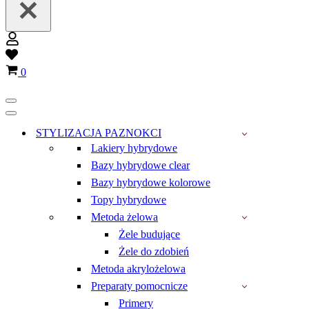
Wish
list
Koszyk
0
Menu
nawigacji
Menu
nawigacji
STYLIZACJA PAZNOKCI
Lakiery hybrydowe
Bazy hybrydowe clear
Bazy hybrydowe kolorowe
Topy hybrydowe
Metoda żelowa
Żele budujące
Żele do zdobień
Metoda akrylożelowa
Preparaty pomocnicze
Primery