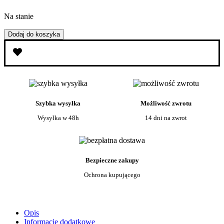
Na stanie
ilość
Dodaj do koszyka
Staleks
Frez
z
węglika
spiekanego
FT70R060/14
ścięty
Szybka wysyłka
Możliwość zwrotu
stożek
Wysyłka w 48h
14 dni na zwrot
Bezpieczne zakupy
Ochrona kupującego
Opis
Informacje dodatkowe