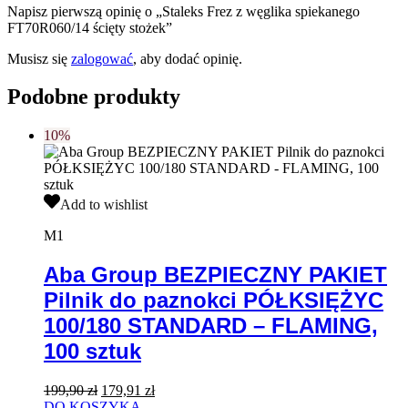
Napisz pierwszą opinię o „Staleks Frez z węglika spiekanego
FT70R060/14 ścięty stożek”
Musisz się
zalogować
, aby dodać opinię.
Podobne produkty
10%
Aba
Add to wishlist
Group
BEZPIECZNY
M1
PAKIET
Pilnik
Aba Group BEZPIECZNY PAKIET
do
Pilnik do paznokci PÓŁKSIĘŻYC
paznokci
PÓŁKSIĘŻYC
100/180 STANDARD – FLAMING,
100/180
100 sztuk
STANDARD
–
FLAMING,
Pierwotna
Aktualna
199,90
zł
179,91
zł
100
cena
cena
DO KOSZYKA