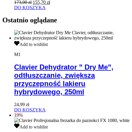
Pierwotna
Aktualna
173,00
zł
155,70
zł
100
cena
cena
DO KOSZYKA
sztuk
wynosiła:
wynosi:
173,00 zł.
155,70 zł.
Ostatnio oglądane
Clavier
Add to wishlist
Dehydrator
”
M1
Dry
Me”,
Clavier Dehydrator ” Dry Me”,
odtłuszczanie,
odtłuszczanie, zwiększa
zwiększa
przyczepność
przyczepność lakieru
lakieru
hybrydowego, 250ml
hybrydowego,
250ml
24,99
zł
DO KOSZYKA
19%
Clavier
Add to wishlist
Profesjonalna