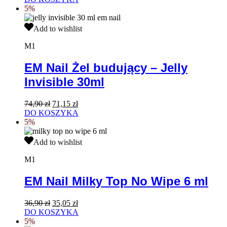
sztuk
wynosiła:
wynosi:
5%
199,90 zł.
179,91 zł.
EM
Add to wishlist
Nail
Żel
M1
budujący
–
EM Nail Żel budujący – Jelly
Jelly
Invisible 30ml
Invisible
30ml
Pierwotna
Aktualna
74,90
zł
71,15
zł
cena
cena
DO KOSZYKA
wynosiła:
wynosi:
5%
74,90 zł.
71,15 zł.
EM
Add to wishlist
Nail
Milky
M1
Top
No
EM Nail Milky Top No Wipe 6 ml
Wipe
6
Pierwotna
Aktualna
36,90
zł
35,05
zł
ml
cena
cena
DO KOSZYKA
wynosiła:
wynosi:
5%