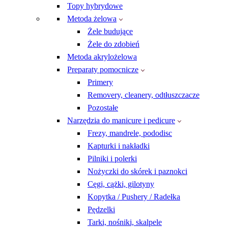
Topy hybrydowe
Metoda żelowa
Żele budujące
Żele do zdobień
Metoda akrylożelowa
Preparaty pomocnicze
Primery
Removery, cleanery, odtłuszczacze
Pozostałe
Narzędzia do manicure i pedicure
Frezy, mandrele, pododisc
Kapturki i nakładki
Pilniki i polerki
Nożyczki do skórek i paznokci
Cęgi, cążki, gilotyny
Kopytka / Pushery / Radełka
Pędzelki
Tarki, nośniki, skalpele