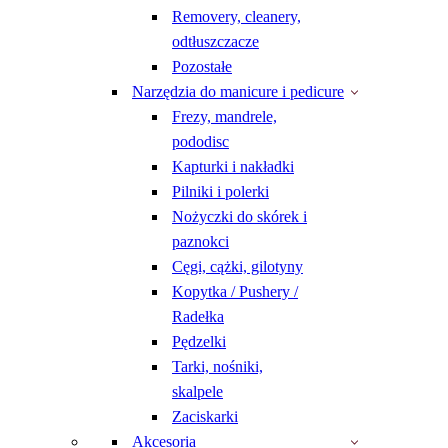
Removery, cleanery,
odtłuszczacze
Pozostałe
Narzędzia do manicure i pedicure
Frezy, mandrele,
pododisc
Kapturki i nakładki
Pilniki i polerki
Nożyczki do skórek i
paznokci
Cęgi, cążki, gilotyny
Kopytka / Pushery /
Radełka
Pędzelki
Tarki, nośniki,
skalpele
Zaciskarki
Akcesoria