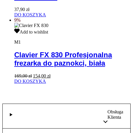
100
szt
37,90
zł
DO KOSZYKA
9%
Clavier
Add to wishlist
FX
830
M1
Profesjonalna
frezarka
Clavier FX 830 Profesjonalna
do
frezarka do paznokci, biała
paznokci,
biała
Pierwotna
Aktualna
169,00
zł
154,00
zł
cena
cena
DO KOSZYKA
wynosiła:
wynosi:
169,00 zł.
154,00 zł.
Obsługa
Klienta