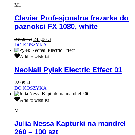
frezarka
M1
do
paznokci
Clavier Profesjonalna frezarka do
FX
paznokci FX 1080, white
1080,
white
Pierwotna
Aktualna
299,00
zł
243,00
zł
cena
cena
DO KOSZYKA
wynosiła:
wynosi:
NeoNail
299,00 zł.
243,00 zł.
Add to wishlist
Pyłek
Electric
NeoNail Pyłek Electric Effect 01
Effect
01
22,99
zł
DO KOSZYKA
Julia
Add to wishlist
Nessa
Kapturki
M1
na
mandrel
Julia Nessa Kapturki na mandrel
260
260 – 100 szt
–