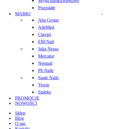
Myjki ultradźwiękowe
Pozostałe
MARKI
Aba Group
AlleMed
Clavier
EM Nail
Julia Nessa
Mercator
Neonail
Pb Nails
Saute Nails
Yeson
Staleks
PROMOCJE
NOWOŚCI
Sklep
Blog
O nas
Kontakt