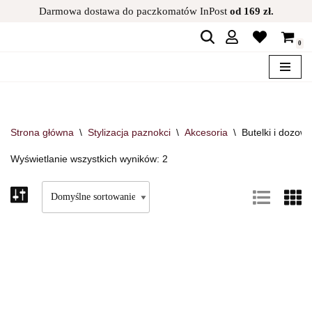
Darmowa dostawa do paczkomatów InPost
od 169 zł.
Przejdź
0
do
treści
Strona główna
\
Stylizacja paznokci
\
Akcesoria
\
Butelki i dozown
Wyświetlanie wszystkich wyników: 2