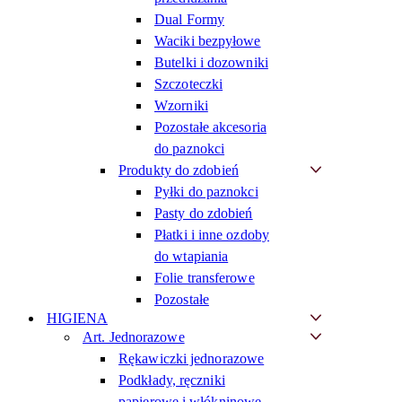
Dual Formy
Waciki bezpyłowe
Butelki i dozowniki
Szczoteczki
Wzorniki
Pozostałe akcesoria
do paznokci
Produkty do zdobień
Pyłki do paznokci
Pasty do zdobień
Płatki i inne ozdoby
do wtapiania
Folie transferowe
Pozostałe
HIGIENA
Art. Jednorazowe
Rękawiczki jednorazowe
Podkłady, ręczniki
papierowe i włókninowe