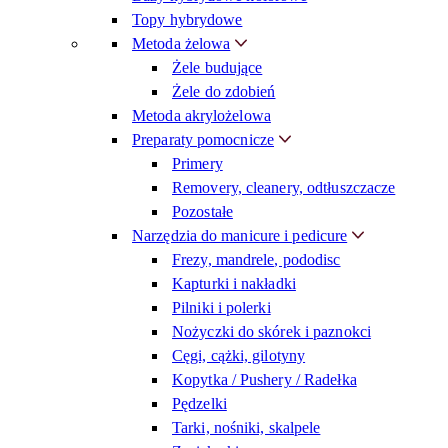
Topy hybrydowe
Metoda żelowa
Żele budujące
Żele do zdobień
Metoda akrylożelowa
Preparaty pomocnicze
Primery
Removery, cleanery, odtłuszczacze
Pozostałe
Narzędzia do manicure i pedicure
Frezy, mandrele, pododisc
Kapturki i nakładki
Pilniki i polerki
Nożyczki do skórek i paznokci
Cęgi, cążki, gilotyny
Kopytka / Pushery / Radełka
Pędzelki
Tarki, nośniki, skalpele