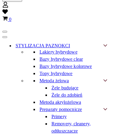
Wish
list
Koszyk
0
Menu
nawigacji
Menu
nawigacji
STYLIZACJA PAZNOKCI
Lakiery hybrydowe
Bazy hybrydowe clear
Bazy hybrydowe kolorowe
Topy hybrydowe
Metoda żelowa
Żele budujące
Żele do zdobień
Metoda akrylożelowa
Preparaty pomocnicze
Primery
Removery, cleanery,
odtłuszczacze