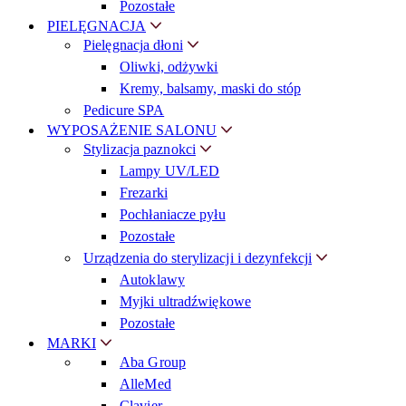
Pozostałe
PIELĘGNACJA
Pielęgnacja dłoni
Oliwki, odżywki
Kremy, balsamy, maski do stóp
Pedicure SPA
WYPOSAŻENIE SALONU
Stylizacja paznokci
Lampy UV/LED
Frezarki
Pochłaniacze pyłu
Pozostałe
Urządzenia do sterylizacji i dezynfekcji
Autoklawy
Myjki ultradźwiękowe
Pozostałe
MARKI
Aba Group
AlleMed
Clavier