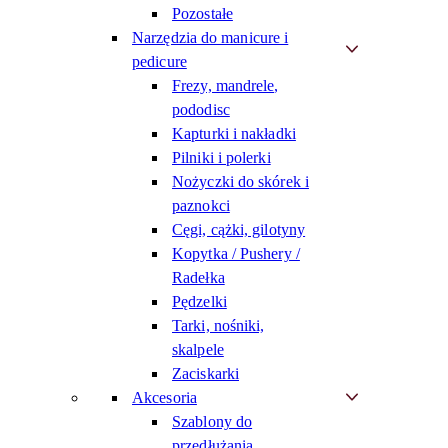
Pozostałe
Narzędzia do manicure i
pedicure
Frezy, mandrele,
pododisc
Kapturki i nakładki
Pilniki i polerki
Nożyczki do skórek i
paznokci
Cęgi, cążki, gilotyny
Kopytka / Pushery /
Radełka
Pędzelki
Tarki, nośniki,
skalpele
Zaciskarki
Akcesoria
Szablony do
przedłużania