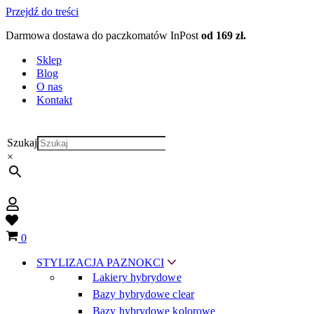
Przejdź do treści
Darmowa dostawa do paczkomatów InPost
od 169 zł.
Sklep
Blog
O nas
Kontakt
Szukaj
×
Wish
list
Koszyk
0
STYLIZACJA PAZNOKCI
Lakiery hybrydowe
Bazy hybrydowe clear
Bazy hybrydowe kolorowe