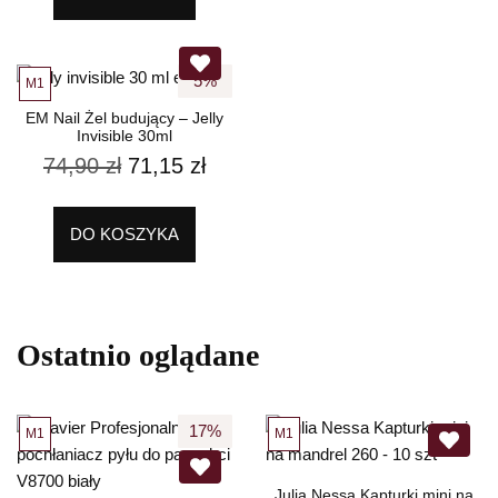
5%
M1
EM Nail Żel budujący – Jelly
Invisible 30ml
74,90
zł
71,15
zł
DO KOSZYKA
Ostatnio oglądane
17%
M1
M1
Julia Nessa Kapturki mini na