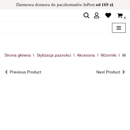
Darmowa dostawa do paczkomatów InPost
od 169 zł.
Przejdź
0
do
treści
Strona główna
\
Stylizacja paznokci
\
Akcesoria
\
Wzorniki
\
Wzo
Previous Product
Next Product