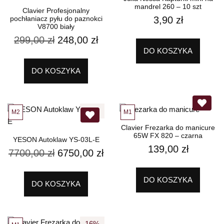
mandrel 260 – 10 szt
Clavier Profesjonalny
pochłaniacz pyłu do paznokci
3,90
zł
V8700 biały
299,00
zł
248,00
zł
DO KOSZYKA
DO KOSZYKA
12%
M2
M1
Clavier Frezarka do manicure
65W FX 820 – czarna
YESON Autoklaw YS-03L-E
139,00
zł
7700,00
zł
6750,00
zł
DO KOSZYKA
DO KOSZYKA
16%