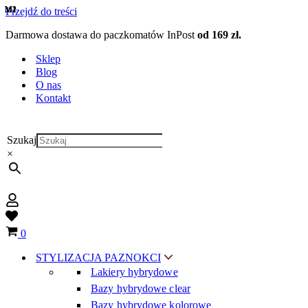
M1
M1
M1
M1
M1
M1
M1
M1
M2
M1
Przejdź do treści
Darmowa dostawa do paczkomatów InPost
od 169 zł.
Sklep
Blog
O nas
Kontakt
Szukaj
×
Wish
list
Koszyk
0
STYLIZACJA PAZNOKCI
Lakiery hybrydowe
Bazy hybrydowe clear
Bazy hybrydowe kolorowe