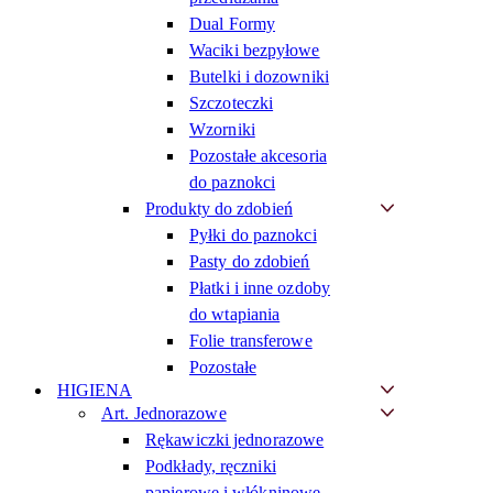
Dual Formy
Waciki bezpyłowe
Butelki i dozowniki
Szczoteczki
Wzorniki
Pozostałe akcesoria
do paznokci
Produkty do zdobień
Pyłki do paznokci
Pasty do zdobień
Płatki i inne ozdoby
do wtapiania
Folie transferowe
Pozostałe
HIGIENA
Art. Jednorazowe
Rękawiczki jednorazowe
Podkłady, ręczniki
papierowe i włókninowe