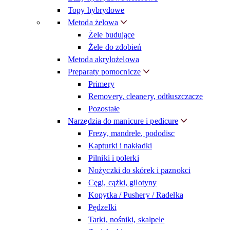
Topy hybrydowe
Metoda żelowa
Żele budujące
Żele do zdobień
Metoda akrylożelowa
Preparaty pomocnicze
Primery
Removery, cleanery, odtłuszczacze
Pozostałe
Narzędzia do manicure i pedicure
Frezy, mandrele, pododisc
Kapturki i nakładki
Pilniki i polerki
Nożyczki do skórek i paznokci
Cęgi, cążki, gilotyny
Kopytka / Pushery / Radełka
Pędzelki
Tarki, nośniki, skalpele