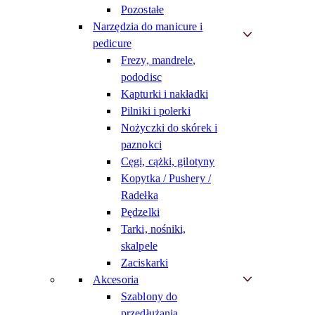
Pozostałe
Narzędzia do manicure i
pedicure
Frezy, mandrele,
pododisc
Kapturki i nakładki
Pilniki i polerki
Nożyczki do skórek i
paznokci
Cęgi, cążki, gilotyny
Kopytka / Pushery /
Radełka
Pędzelki
Tarki, nośniki,
skalpele
Zaciskarki
Akcesoria
Szablony do
przedłużania