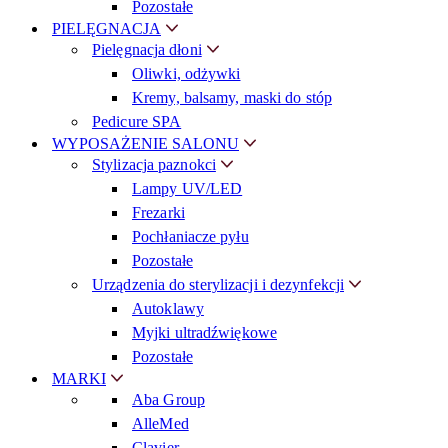
Pozostałe
PIELĘGNACJA
Pielęgnacja dłoni
Oliwki, odżywki
Kremy, balsamy, maski do stóp
Pedicure SPA
WYPOSAŻENIE SALONU
Stylizacja paznokci
Lampy UV/LED
Frezarki
Pochłaniacze pyłu
Pozostałe
Urządzenia do sterylizacji i dezynfekcji
Autoklawy
Myjki ultradźwiękowe
Pozostałe
MARKI
Aba Group
AlleMed
Clavier