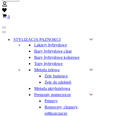
Wish
list
Koszyk
0
Menu
nawigacji
Menu
nawigacji
STYLIZACJA PAZNOKCI
Lakiery hybrydowe
Bazy hybrydowe clear
Bazy hybrydowe kolorowe
Topy hybrydowe
Metoda żelowa
Żele budujące
Żele do zdobień
Metoda akrylożelowa
Preparaty pomocnicze
Primery
Removery, cleanery,
odtłuszczacze