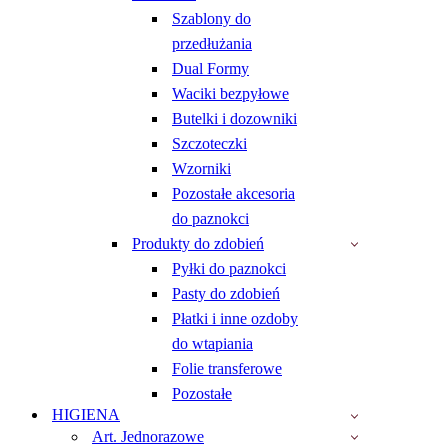
Szablony do
przedłużania
Dual Formy
Waciki bezpyłowe
Butelki i dozowniki
Szczoteczki
Wzorniki
Pozostałe akcesoria
do paznokci
Produkty do zdobień
Pyłki do paznokci
Pasty do zdobień
Płatki i inne ozdoby
do wtapiania
Folie transferowe
Pozostałe
HIGIENA
Art. Jednorazowe