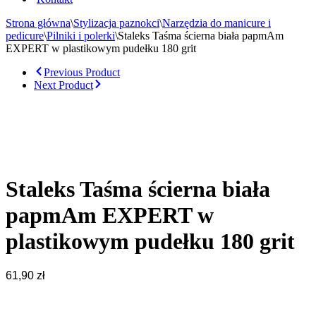
Strona główna
\
Stylizacja paznokci
\
Narzędzia do manicure i
pedicure
\
Pilniki i polerki
\
Staleks Taśma ścierna biała papmAm
EXPERT w plastikowym pudełku 180 grit
Previous Product
Next Product
Staleks Taśma ścierna biała
papmAm EXPERT w
plastikowym pudełku 180 grit
61,90
zł