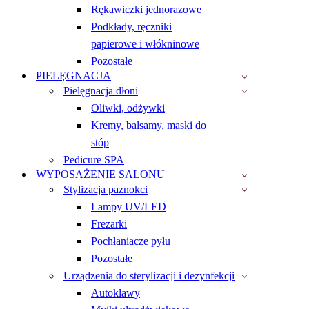
Rękawiczki jednorazowe
Podkłady, ręczniki
papierowe i włókninowe
Pozostałe
PIELĘGNACJA
Pielęgnacja dłoni
Oliwki, odżywki
Kremy, balsamy, maski do
stóp
Pedicure SPA
WYPOSAŻENIE SALONU
Stylizacja paznokci
Lampy UV/LED
Frezarki
Pochłaniacze pyłu
Pozostałe
Urządzenia do sterylizacji i dezynfekcji
Autoklawy