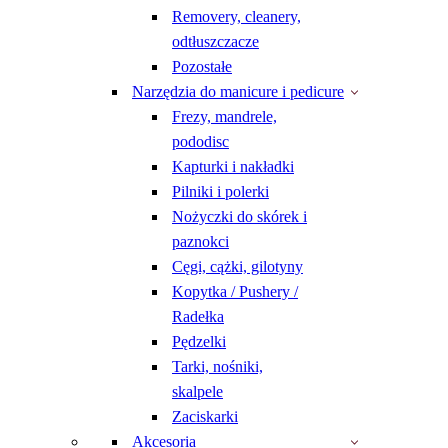
Removery, cleanery,
odtłuszczacze
Pozostałe
Narzędzia do manicure i pedicure
Frezy, mandrele,
pododisc
Kapturki i nakładki
Pilniki i polerki
Nożyczki do skórek i
paznokci
Cęgi, cążki, gilotyny
Kopytka / Pushery /
Radełka
Pędzelki
Tarki, nośniki,
skalpele
Zaciskarki
Akcesoria