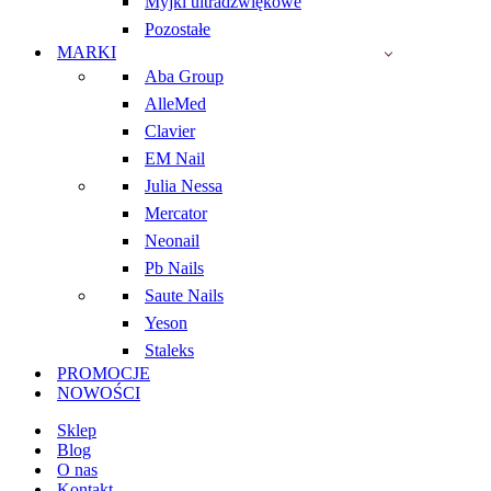
Myjki ultradźwiękowe
Pozostałe
MARKI
Aba Group
AlleMed
Clavier
EM Nail
Julia Nessa
Mercator
Neonail
Pb Nails
Saute Nails
Yeson
Staleks
PROMOCJE
NOWOŚCI
Sklep
Blog
O nas
Kontakt