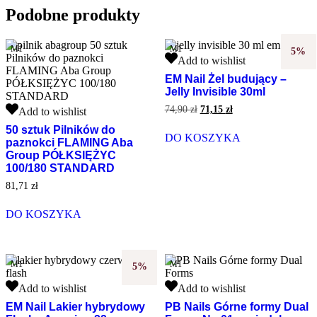
Podobne produkty
M1
M1
5%
EM
Add to wishlist
Nail
EM Nail Żel budujący –
Żel
Jelly Invisible 30ml
budujący
50
–
Pierwotna
Aktualna
74,90
zł
71,15
zł
Add to wishlist
sztuk
Jelly
cena
cena
50 sztuk Pilników do
wynosiła:
wynosi:
Pilników
Invisible
DO KOSZYKA
paznokci FLAMING Aba
74,90 zł.
71,15 zł.
do
30ml
Group PÓŁKSIĘŻYC
paznokci
100/180 STANDARD
FLAMING
Aba
81,71
zł
Group
PÓŁKSIĘŻYC
DO KOSZYKA
100/180
STANDARD
M1
M1
5%
EM
PB
Add to wishlist
Add to wishlist
Nail
Nails
EM Nail Lakier hybrydowy
PB Nails Górne formy Dual
Lakier
Górne