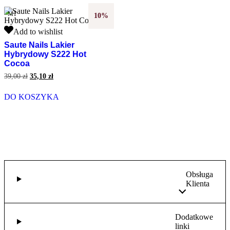
M1
10%
Saute
Add to wishlist
Nails
Saute Nails Lakier
Lakier
Hybrydowy S222 Hot
Hybrydowy
Cocoa
S222
Hot
Pierwotna
Aktualna
39,00
zł
35,10
zł
Cocoa
cena
cena
wynosiła:
wynosi:
DO KOSZYKA
39,00 zł.
35,10 zł.
Obsługa
Klienta
Dodatkowe
linki