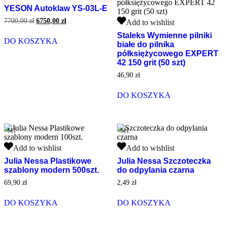
Autoklaw
YESON Autoklaw YS-03L-E
YS-
03L-
Staleks
Pierwotna
Aktualna
7700,00
zł
6750,00
zł
Add to wishlist
E
cena
cena
Wymienne
Staleks Wymienne pilniki
wynosiła:
wynosi:
pilniki
DO KOSZYKA
białe do pilnika
7700,00 zł.
6750,00 zł.
białe
półksiężycowego EXPERT
do
42 150 grit (50 szt)
pilnika
półksiężycowego
46,90
zł
EXPERT
42
DO KOSZYKA
150
grit
(50
szt)
M1
M1
Julia
Julia
Add to wishlist
Add to wishlist
Nessa
Nessa
Julia Nessa Plastikowe
Julia Nessa Szczoteczka
Plastikowe
Szczoteczka
szablony modern 500szt.
do odpylania czarna
szablony
do
modern
odpylania
69,90
zł
2,49
zł
500szt.
czarna
DO KOSZYKA
DO KOSZYKA