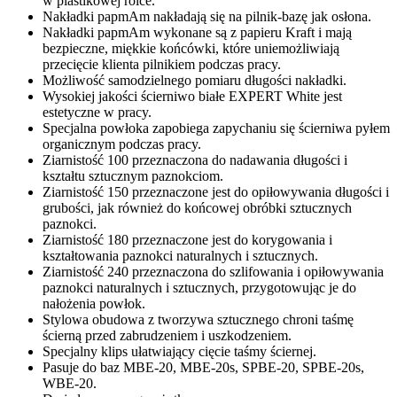
w plastikowej rolce.
Nakładki papmAm nakładają się na pilnik-bazę jak osłona.
Nakładki papmAm wykonane są z papieru Kraft i mają
bezpieczne, miękkie końcówki, które uniemożliwiają
przecięcie klienta pilnikiem podczas pracy.
Możliwość samodzielnego pomiaru długości nakładki.
Wysokiej jakości ścierniwo białe EXPERT White jest
estetyczne w pracy.
Specjalna powłoka zapobiega zapychaniu się ścierniwa pyłem
organicznym podczas pracy.
Ziarnistość 100 przeznaczona do nadawania długości i
kształtu sztucznym paznokciom.
Ziarnistość 150 przeznaczone jest do opiłowywania długości i
grubości, jak również do końcowej obróbki sztucznych
paznokci.
Ziarnistość 180 przeznaczone jest do korygowania i
kształtowania paznokci naturalnych i sztucznych.
Ziarnistość 240 przeznaczona do szlifowania i opiłowywania
paznokci naturalnych i sztucznych, przygotowując je do
nałożenia powłok.
Stylowa obudowa z tworzywa sztucznego chroni taśmę
ścierną przed zabrudzeniem i uszkodzeniem.
Specjalny klips ułatwiający cięcie taśmy ściernej.
Pasuje do baz MBE-20, MBE-20s, SPBE-20, SPBE-20s,
WBE-20.