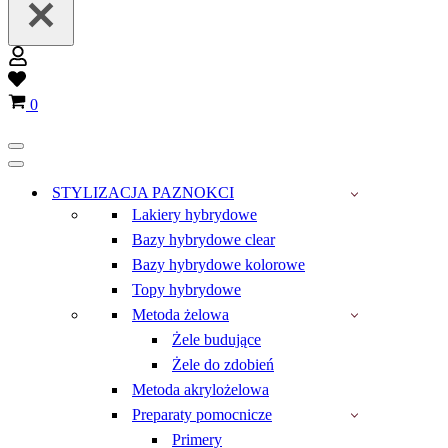
Wish
list
Koszyk
0
Menu
nawigacji
Menu
nawigacji
STYLIZACJA PAZNOKCI
Lakiery hybrydowe
Bazy hybrydowe clear
Bazy hybrydowe kolorowe
Topy hybrydowe
Metoda żelowa
Żele budujące
Żele do zdobień
Metoda akrylożelowa
Preparaty pomocnicze
Primery