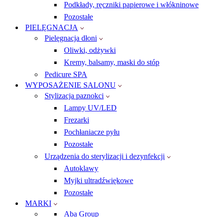
Podkłady, ręczniki papierowe i włókninowe
Pozostałe
PIELĘGNACJA
Pielęgnacja dłoni
Oliwki, odżywki
Kremy, balsamy, maski do stóp
Pedicure SPA
WYPOSAŻENIE SALONU
Stylizacja paznokci
Lampy UV/LED
Frezarki
Pochłaniacze pyłu
Pozostałe
Urządzenia do sterylizacji i dezynfekcji
Autoklawy
Myjki ultradźwiękowe
Pozostałe
MARKI
Aba Group