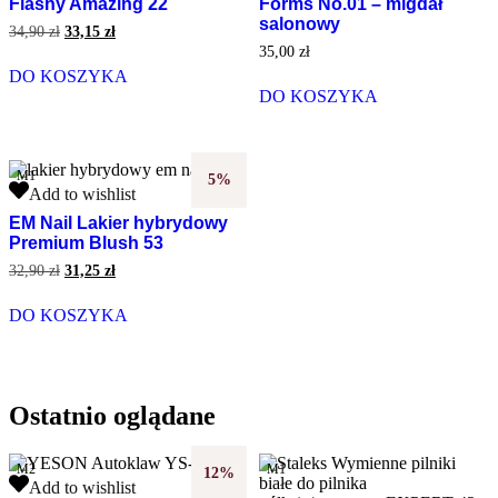
Flashy Amazing 22
Forms No.01 – migdał
hybrydowy
formy
salonowy
Flashy
Dual
Pierwotna
Aktualna
34,90
zł
33,15
zł
Amazing
cena
cena
Forms
35,00
zł
wynosiła:
wynosi:
22
No.01
DO KOSZYKA
34,90 zł.
33,15 zł.
–
DO KOSZYKA
migdał
salonowy
M1
5%
EM
Add to wishlist
Nail
EM Nail Lakier hybrydowy
Lakier
Premium Blush 53
hybrydowy
Premium
Pierwotna
Aktualna
32,90
zł
31,25
zł
Blush
cena
cena
wynosiła:
wynosi:
53
DO KOSZYKA
32,90 zł.
31,25 zł.
Ostatnio oglądane
M2
M1
12%
YESON
Add to wishlist