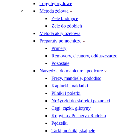
Topy hybrydowe
Metoda żelowa
Żele budujące
Żele do zdobień
Metoda akrylożelowa
Preparaty pomocnicze
Primery
Removery, cleanery, odtłuszczacze
Pozostałe
Narzędzia do manicure i pedicure
Frezy, mandrele, pododisc
Kapturki i nakładki
Pilniki i polerki
Nożyczki do skórek i paznokci
Cęgi, cążki, gilotyny
Kopytka / Pushery / Radełka
Pędzelki
Tarki, nośniki, skalpele