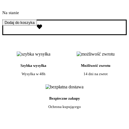
Na stanie
ilość
Dodaj do koszyka
Staleks
Taśma
ścierna
biała
papmAm
EXPERT
w
plastikowym
Szybka wysyłka
Możliwość zwrotu
pudełku
180
Wysyłka w 48h
14 dni na zwrot
grit
Bezpieczne zakupy
Ochrona kupującego