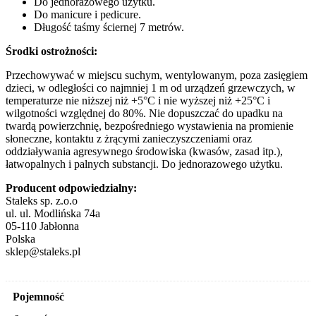
Do jednorazowego użytku.
Do manicure i pedicure.
Długość taśmy ściernej 7 metrów.
Środki ostrożności:
Przechowywać w miejscu suchym, wentylowanym, poza zasięgiem
dzieci, w odległości co najmniej 1 m od urządzeń grzewczych, w
temperaturze nie niższej niż +5°C i nie wyższej niż +25°C i
wilgotności względnej do 80%. Nie dopuszczać do upadku na
twardą powierzchnię, bezpośredniego wystawienia na promienie
słoneczne, kontaktu z żrącymi zanieczyszczeniami oraz
oddziaływania agresywnego środowiska (kwasów, zasad itp.),
łatwopalnych i palnych substancji. Do jednorazowego użytku.
Producent odpowiedzialny:
Staleks sp. z.o.o
ul. ul. Modlińska 74a
05-110 Jabłonna
Polska
sklep@staleks.pl
Pojemność