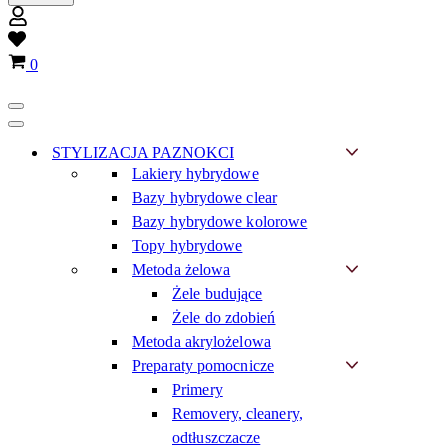
Wish
list
Koszyk
0
Menu
nawigacji
Menu
nawigacji
STYLIZACJA PAZNOKCI
Lakiery hybrydowe
Bazy hybrydowe clear
Bazy hybrydowe kolorowe
Topy hybrydowe
Metoda żelowa
Żele budujące
Żele do zdobień
Metoda akrylożelowa
Preparaty pomocnicze
Primery
Removery, cleanery,
odtłuszczacze