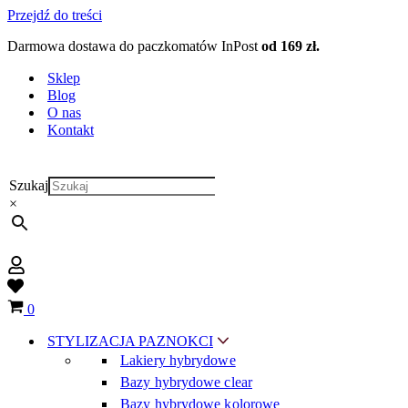
Przejdź do treści
Darmowa dostawa do paczkomatów InPost
od 169 zł.
Sklep
Blog
O nas
Kontakt
Szukaj
×
Wish
list
Koszyk
0
STYLIZACJA PAZNOKCI
Lakiery hybrydowe
Bazy hybrydowe clear
Bazy hybrydowe kolorowe