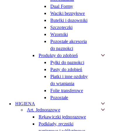
Dual Formy
Waciki bezpyłowe
Butelki i dozowniki
Szczoteczki
Wzorniki
Pozostałe akcesoria
do paznokci
Produkty do zdobień
Pyłki do paznokci
Pasty do zdobień
Płatki i inne ozdoby
do wtapiania
Folie transferowe
Pozostałe
HIGIENA
Art. Jednorazowe
Rękawiczki jednorazowe
Podkłady, ręczniki
papierowe i włókninowe