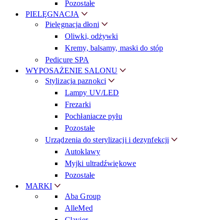
Pozostałe
PIELĘGNACJA
Pielęgnacja dłoni
Oliwki, odżywki
Kremy, balsamy, maski do stóp
Pedicure SPA
WYPOSAŻENIE SALONU
Stylizacja paznokci
Lampy UV/LED
Frezarki
Pochłaniacze pyłu
Pozostałe
Urządzenia do sterylizacji i dezynfekcji
Autoklawy
Myjki ultradźwiękowe
Pozostałe
MARKI
Aba Group
AlleMed
Clavier