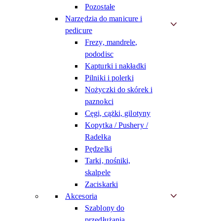
Pozostałe
Narzędzia do manicure i
pedicure
Frezy, mandrele,
pododisc
Kapturki i nakładki
Pilniki i polerki
Nożyczki do skórek i
paznokci
Cęgi, cążki, gilotyny
Kopytka / Pushery /
Radełka
Pędzelki
Tarki, nośniki,
skalpele
Zaciskarki
Akcesoria
Szablony do
przedłużania