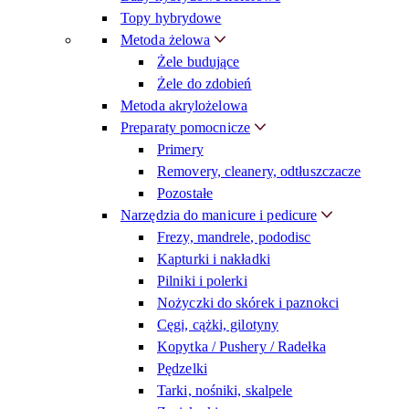
Topy hybrydowe
Metoda żelowa
Żele budujące
Żele do zdobień
Metoda akrylożelowa
Preparaty pomocnicze
Primery
Removery, cleanery, odtłuszczacze
Pozostałe
Narzędzia do manicure i pedicure
Frezy, mandrele, pododisc
Kapturki i nakładki
Pilniki i polerki
Nożyczki do skórek i paznokci
Cęgi, cążki, gilotyny
Kopytka / Pushery / Radełka
Pędzelki
Tarki, nośniki, skalpele