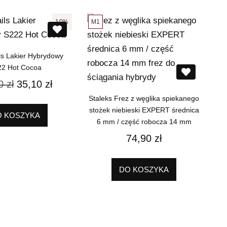
M1
10%
ls Lakier Hybrydowy
22 Hot Cocoa
00
zł
35,10
zł
Staleks Frez z węglika spiekanego
stożek niebieski EXPERT średnica
O KOSZYKA
6 mm / część robocza 14 mm
74,90
zł
DO KOSZYKA