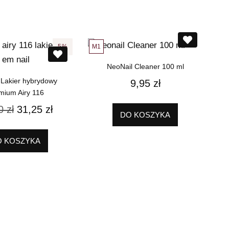
M1
5%
NeoNail Cleaner 100 ml
 Lakier hybrydowy
9,95
zł
mium Airy 116
90
zł
31,25
zł
DO KOSZYKA
O KOSZYKA