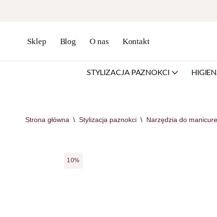
Przejdź
do
Sklep
Blog
O nas
Kontakt
treści
STYLIZACJA PAZNOKCI
HIGIE
Strona główna
\
Stylizacja paznokci
\
Narzędzia do manicure
10%