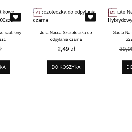
M1
M1
we szablony
Julia Nessa Szczoteczka do
Saute Nai
zt.
odpylania czarna
S2
ł
2,49
zł
39,
KA
DO KOSZYKA
D