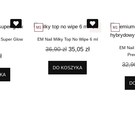
M1
M1
5%
 Super Glow
EM Nail Milky Top No Wipe 6 ml
EM Nail
36,90
zł
35,05
zł
Pre
ł
32,
DO KOSZYKA
KA
D