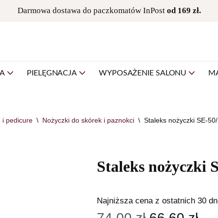
Darmowa dostawa do paczkomatów InPost
od 169 zł.
NA
PIELĘGNACJA
WYPOSAŻENIE SALONU
M
 i pedicure
\
Nożyczki do skórek i paznokci
\
Staleks nożyczki SE-50
Staleks nożyczki 
Najniższa cena z ostatnich 30 dn
74,00
zł
66,60
zł