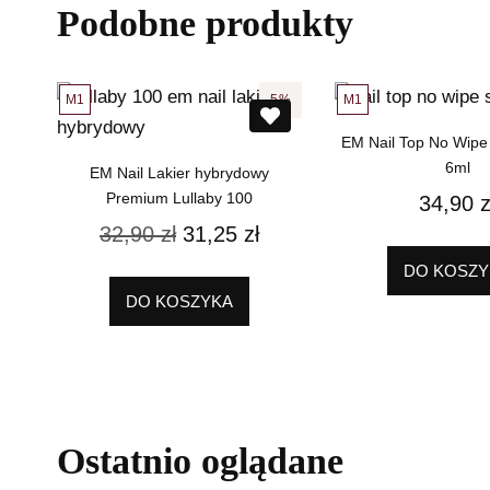
Podobne produkty
M1
M1
5%
EM Nail Top No Wipe
6ml
EM Nail Lakier hybrydowy
Premium Lullaby 100
34,90
z
32,90
zł
31,25
zł
DO KOSZY
DO KOSZYKA
Ostatnio oglądane