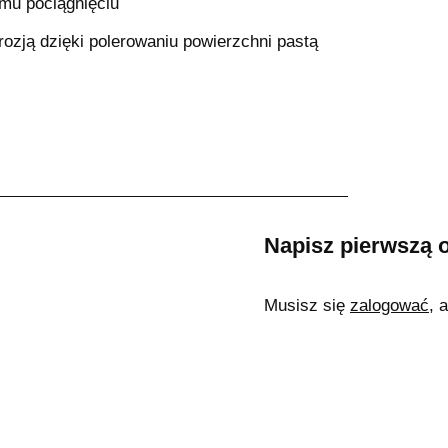
emu pociągnięciu
ozją dzięki polerowaniu powierzchni pastą
Napisz pierwszą o
Musisz się
zalogować
, 