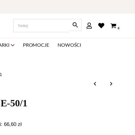
0
ARKI
PROMOCJE
NOWOŚCI
/1
SE-50/1
i:
66,60
zł