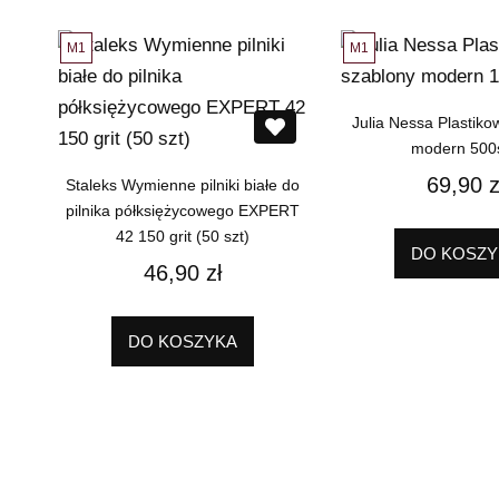
M1
M1
Julia Nessa Plastiko
modern 500s
69,90
z
Staleks Wymienne pilniki białe do
pilnika półksiężycowego EXPERT
42 150 grit (50 szt)
DO KOSZY
46,90
zł
DO KOSZYKA