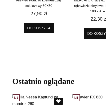
AlleMed Podkład kosmetyczny
MERCATOR Nitrylex C
celulozowy 60X50
rękawiczki nitrylowe
100 szt. –
27,90
zł
22,30
z
DO KOSZYKA
DO KOSZY
Ostatnio oglądane
M1
M1