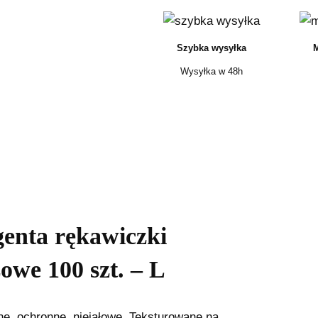
Szybka wysyłka
M
Wysyłka w 48h
nta rękawiczki
owe 100 szt. – L
ne, ochronne, niejałowe. Teksturowane na