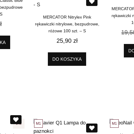
lassic Blue
, bezpudrowe
MERCATOR N
 S
rękawiczki 
MERCATOR Nitrylex Pink
1
ł
rękawiczki nitrylowe, bezpudrowe,
różowe 100 szt. – S
19,
25,90
zł
KA
D
DO KOSZYKA
M1
M1
9%