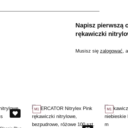
Napisz pierwszą 
rękawiczki nitryl
Musisz się
zalogować
, 
M1
M1