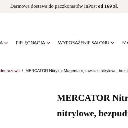
Darmowa dostawa do paczkomatów InPost
od 169 zł.
NA
PIELĘGNACJA
WYPOSAŻENIE SALONU
M
ednorazowe
\
MERCATOR Nitrylex Magenta rękawiczki nitrylowe, bezp
MERCATOR Nitryl
nitrylowe, bezpud