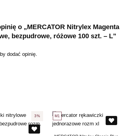
opinię o „MERCATOR Nitrylex Magenta
owe, bezpudrowe, różowe 100 szt. – L”
aby dodać opinię.
M1
3%