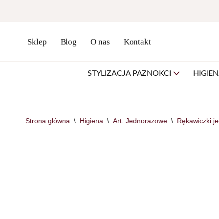
Przejdź
do
Sklep
Blog
O nas
Kontakt
treści
STYLIZACJA PAZNOKCI
HIGIE
Strona główna
\
Higiena
\
Art. Jednorazowe
\
Rękawiczki j