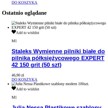
DO KOSZYKA
Ostatnio oglądane
Staleks
Add to wishlist
Wymienne
pilniki
M1
białe
do
Staleks Wymienne pilniki białe do
pilnika
pilnika półksiężycowego EXPERT
półksiężycowego
EXPERT
42 150 grit (50 szt)
42
150
grit
46,90
zł
(50
DO KOSZYKA
szt)
Julia
Add to wishlist
Nessa
Plastikowe
M1
szablony
modern
Julia Nessa Plastikowe szablony