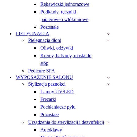
Rękawiczki jednorazowe
Podkłady, ręczniki
papierowe i włókninowe
Pozostałe
PIELĘGNACJA
Pielęgnacja dłoni
Oliwki, odżywki
Kremy, balsamy, maski do
stóp
Pedicure SPA
WYPOSAŻENIE SALONU
Stylizacja paznokci
Lampy UV/LED
Frezarki
Pochłaniacze pyłu
Pozostałe
Urządzenia do sterylizacji i dezynfekcji
Autoklawy