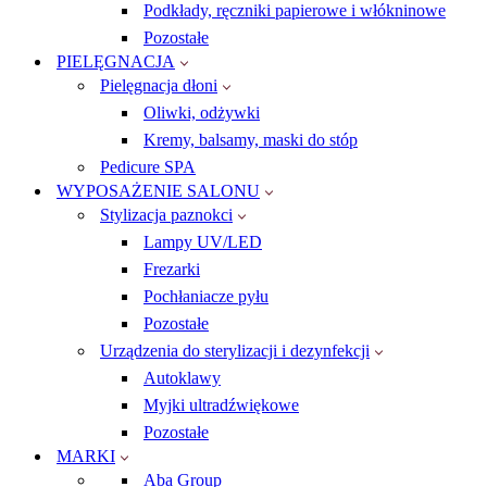
Podkłady, ręczniki papierowe i włókninowe
Pozostałe
PIELĘGNACJA
Pielęgnacja dłoni
Oliwki, odżywki
Kremy, balsamy, maski do stóp
Pedicure SPA
WYPOSAŻENIE SALONU
Stylizacja paznokci
Lampy UV/LED
Frezarki
Pochłaniacze pyłu
Pozostałe
Urządzenia do sterylizacji i dezynfekcji
Autoklawy
Myjki ultradźwiękowe
Pozostałe
MARKI
Aba Group