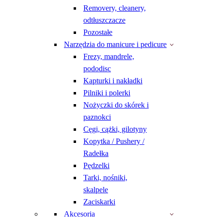
Removery, cleanery,
odtłuszczacze
Pozostałe
Narzędzia do manicure i pedicure
Frezy, mandrele,
pododisc
Kapturki i nakładki
Pilniki i polerki
Nożyczki do skórek i
paznokci
Cęgi, cążki, gilotyny
Kopytka / Pushery /
Radełka
Pędzelki
Tarki, nośniki,
skalpele
Zaciskarki
Akcesoria