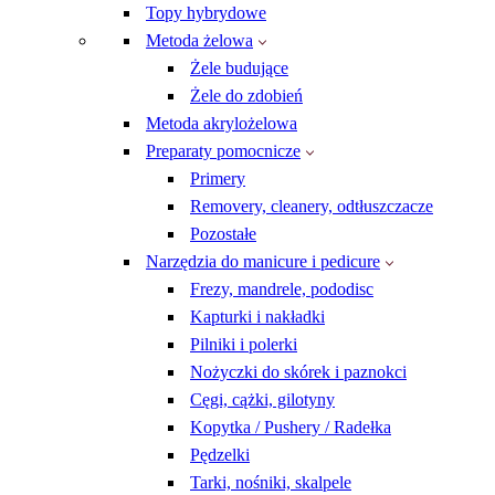
Topy hybrydowe
Metoda żelowa
Żele budujące
Żele do zdobień
Metoda akrylożelowa
Preparaty pomocnicze
Primery
Removery, cleanery, odtłuszczacze
Pozostałe
Narzędzia do manicure i pedicure
Frezy, mandrele, pododisc
Kapturki i nakładki
Pilniki i polerki
Nożyczki do skórek i paznokci
Cęgi, cążki, gilotyny
Kopytka / Pushery / Radełka
Pędzelki
Tarki, nośniki, skalpele