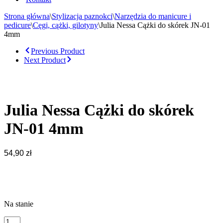
Strona główna
\
Stylizacja paznokci
\
Narzędzia do manicure i
pedicure
\
Cęgi, cążki, gilotyny
\
Julia Nessa Cążki do skórek JN-01
4mm
Previous Product
Next Product
Julia Nessa Cążki do skórek
JN-01 4mm
54,90
zł
Na stanie
ilość