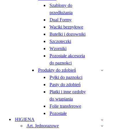
Szablony do
przedłużania
Dual Formy
Waciki bezpyłowe
Butelki i dozowniki
Szczoteczki
Wzorniki
Pozostałe akcesoria
do paznokci
Produkty do zdobień
Pyłki do paznokci
Pasty do zdobień
Płatki i inne ozdoby
do wtapiania
Folie transferowe
Pozostałe
HIGIENA
Art. Jednorazowe