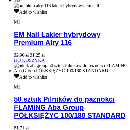
5%
EM
Add to wishlist
Nail
Lakier
M1
hybrydowy
Premium
EM Nail Lakier hybrydowy
Airy
Premium Airy 116
116
Pierwotna
Aktualna
32,90
zł
31,25
zł
cena
cena
DO KOSZYKA
wynosiła:
wynosi:
32,90 zł.
31,25 zł.
50
Add to wishlist
sztuk
Pilników
M1
do
paznokci
50 sztuk Pilników do paznokci
FLAMING
FLAMING Aba Group
Aba
Group
PÓŁKSIĘŻYC 100/180 STANDARD
PÓŁKSIĘŻYC
100/180
STANDARD
81,71
zł