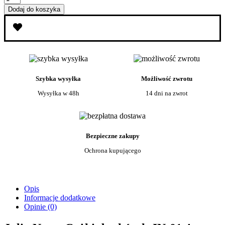
Julia
Dodaj do koszyka
Nessa
Cążki
do
skórek
JN-
01
4mm
Szybka wysyłka
Możliwość zwrotu
Wysyłka w 48h
14 dni na zwrot
Bezpieczne zakupy
Ochrona kupującego
Opis
Informacje dodatkowe
Opinie (0)