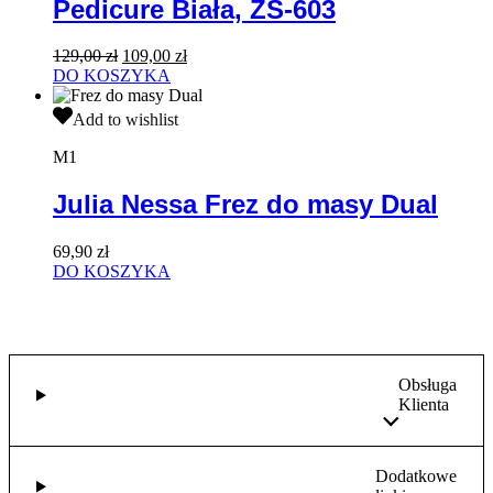
Pedicure Biała, ZS-603
Biała,
ZS-
603
Pierwotna
Aktualna
129,00
zł
109,00
zł
cena
cena
DO KOSZYKA
wynosiła:
wynosi:
Julia
129,00 zł.
109,00 zł.
Add to wishlist
Nessa
Frez
M1
do
masy
Julia Nessa Frez do masy Dual
Dual
69,90
zł
DO KOSZYKA
Obsługa
Klienta
Dodatkowe