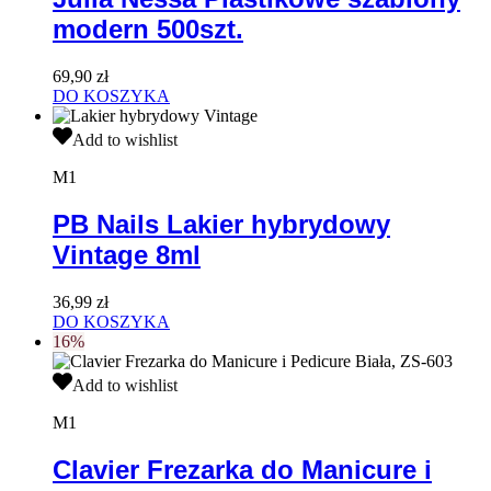
500szt.
modern 500szt.
69,90
zł
DO KOSZYKA
PB
Add to wishlist
Nails
Lakier
M1
hybrydowy
Vintage
PB Nails Lakier hybrydowy
8ml
Vintage 8ml
36,99
zł
DO KOSZYKA
16%
Clavier
Add to wishlist
Frezarka
do
M1
Manicure
i
Clavier Frezarka do Manicure i
Pedicure