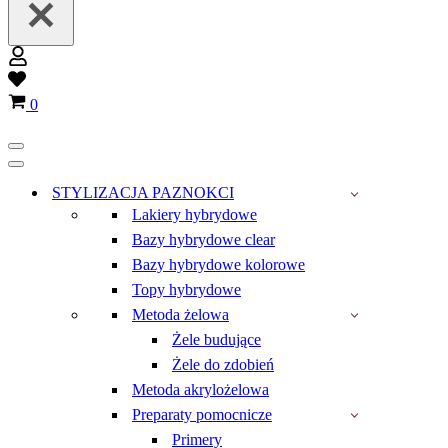
Wish
list
Koszyk
0
Menu
nawigacji
Menu
nawigacji
STYLIZACJA PAZNOKCI
Lakiery hybrydowe
Bazy hybrydowe clear
Bazy hybrydowe kolorowe
Topy hybrydowe
Metoda żelowa
Żele budujące
Żele do zdobień
Metoda akrylożelowa
Preparaty pomocnicze
Primery