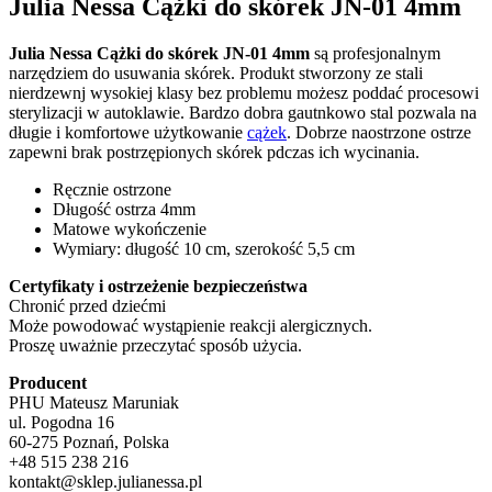
Julia Nessa Cążki do skórek JN-01 4mm
Julia Nessa Cążki do skórek JN-01 4mm
są profesjonalnym
narzędziem do usuwania skórek. Produkt stworzony ze stali
nierdzewnj wysokiej klasy bez problemu możesz poddać procesowi
sterylizacji w autoklawie. Bardzo dobra gautnkowo stal pozwala na
długie i komfortowe użytkowanie
cążek
. Dobrze naostrzone ostrze
zapewni brak postrzępionych skórek pdczas ich wycinania.
Ręcznie ostrzone
Długość ostrza 4mm
Matowe wykończenie
Wymiary: długość 10 cm, szerokość 5,5 cm
Certyfikaty i ostrzeżenie bezpieczeństwa
Chronić przed dziećmi
Może powodować wystąpienie reakcji alergicznych.
Proszę uważnie przeczytać sposób użycia.
Producent
PHU Mateusz Maruniak
ul. Pogodna 16
60-275 Poznań, Polska
+48 515 238 216
kontakt@sklep.julianessa.pl