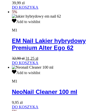
39,99
zł
DO KOSZYKA
5%
EM
Add to wishlist
Nail
Lakier
M1
hybrydowy
Premium
EM Nail Lakier hybrydowy
Alter
Premium Alter Ego 62
Ego
62
Pierwotna
Aktualna
32,90
zł
31,25
zł
cena
cena
DO KOSZYKA
wynosiła:
wynosi:
NeoNail
32,90 zł.
31,25 zł.
Add to wishlist
Cleaner
100
M1
ml
NeoNail Cleaner 100 ml
9,95
zł
DO KOSZYKA