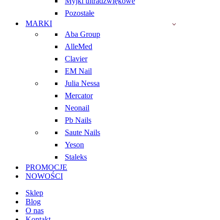
Myjki ultradźwiękowe
Pozostałe
MARKI
Aba Group
AlleMed
Clavier
EM Nail
Julia Nessa
Mercator
Neonail
Pb Nails
Saute Nails
Yeson
Staleks
PROMOCJE
NOWOŚCI
Sklep
Blog
O nas
Kontakt