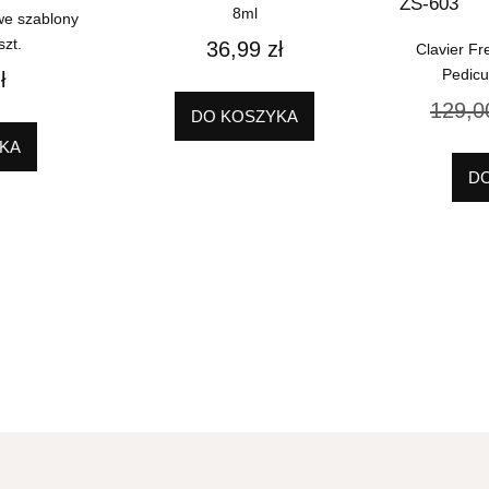
8ml
we szablony
zt.
36,99
zł
Clavier Fr
Pedicu
ł
129,
DO KOSZYKA
KA
D