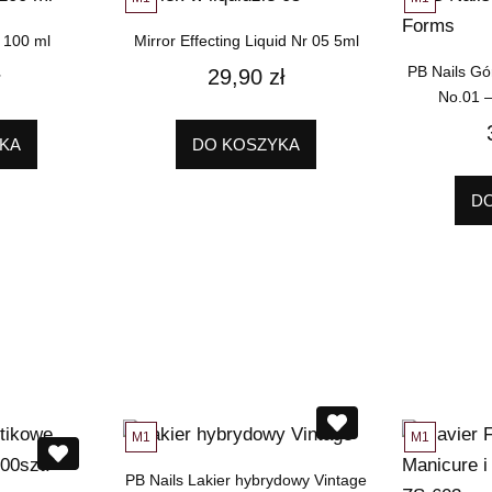
 100 ml
Mirror Effecting Liquid Nr 05 5ml
PB Nails Gó
29,90
zł
No.01 –
KA
DO KOSZYKA
D
M1
M1
PB Nails Lakier hybrydowy Vintage