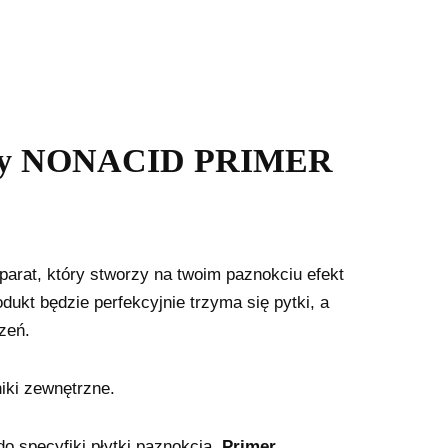
sowy NONACID PRIMER
eparat, który stworzy na twoim paznokciu efekt
dukt będzie perfekcyjnie trzyma się pytki, a
zeń.
iki zewnętrzne.
o specyfiki płytki paznokcia.
Primer