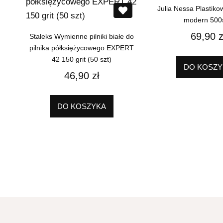
Julia Nessa Plastiko
modern 500s
69,90
z
Staleks Wymienne pilniki białe do
pilnika półksiężycowego EXPERT
42 150 grit (50 szt)
DO KOSZY
46,90
zł
DO KOSZYKA