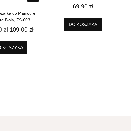
69,90
zł
ezarka do Manicure i
re Biała, ZS-603
DO KOSZYKA
00
zł
109,00
zł
O KOSZYKA