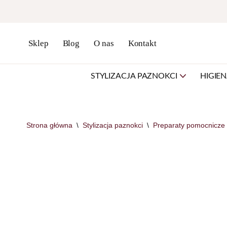
Przejdź
do
Sklep
Blog
O nas
Kontakt
treści
STYLIZACJA PAZNOKCI
HIGIE
Strona główna
\
Stylizacja paznokci
\
Preparaty pomocnicze