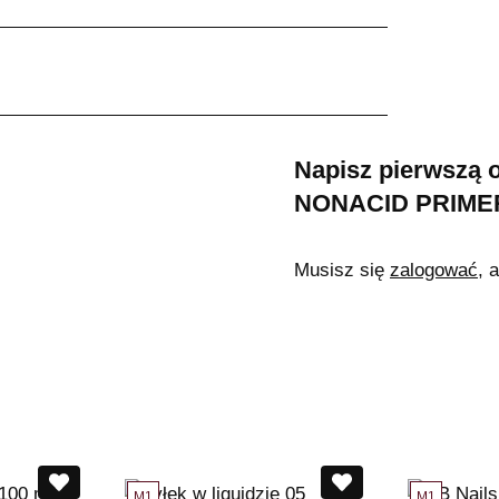
Napisz pierwszą 
NONACID PRIMER 
Musisz się
zalogować
, 
M1
M1