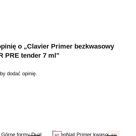
opinię o „Clavier Primer bezkwasowy
PRE tender 7 ml”
aby dodać opinię.
M1
5%