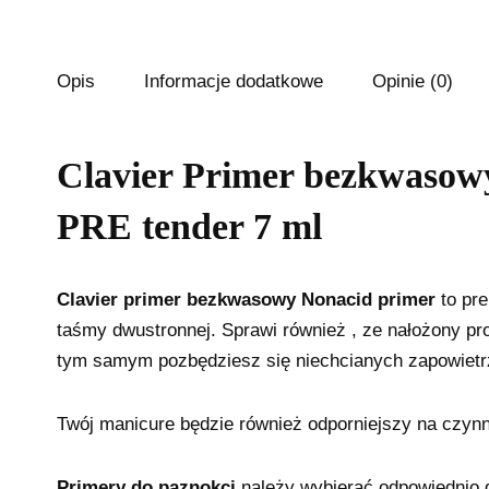
Opis
Informacje dodatkowe
Opinie (0)
Clavier Primer bezkwa
PRE tender 7 ml
Clavier primer bezkwasowy Nonacid primer
to pr
taśmy dwustronnej. Sprawi również , ze nałożony pro
tym samym pozbędziesz się niechcianych zapowietr
Twój manicure będzie również odporniejszy na czynn
Primery do paznokci
należy wybierać odpowiednio d