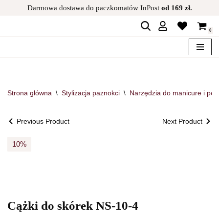
Darmowa dostawa do paczkomatów InPost
od 169 zł.
Przejdź
0
do
treści
Strona główna
\
Stylizacja paznokci
\
Narzędzia do manicure i ped
Previous Product
Next Product
10%
Cążki do skórek NS-10-4