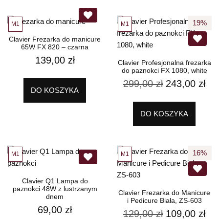
19%
M1
M1
Clavier Frezarka do manicure
65W FX 820 – czarna
139,00
zł
Clavier Profesjonalna frezarka
do paznokci FX 1080, white
299,00
zł
243,00
zł
DO KOSZYKA
DO KOSZYKA
16%
M1
M1
Clavier Q1 Lampa do
paznokci 48W z lustrzanym
Clavier Frezarka do Manicure
dnem
i Pedicure Biała, ZS-603
69,00
zł
129,00
zł
109,00
zł