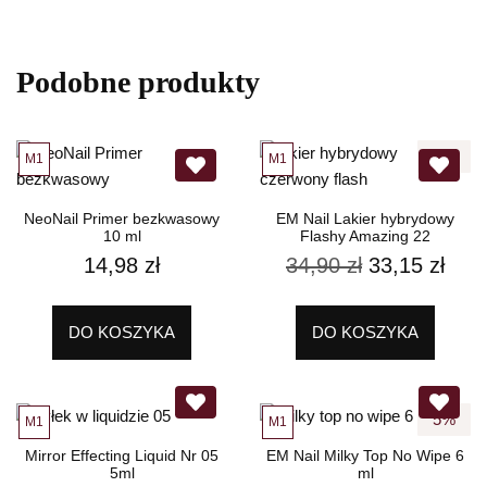
Podobne produkty
5%
M1
M1
NeoNail Primer bezkwasowy
EM Nail Lakier hybrydowy
10 ml
Flashy Amazing 22
14,98
zł
34,90
zł
33,15
zł
DO KOSZYKA
DO KOSZYKA
5%
M1
M1
Mirror Effecting Liquid Nr 05
EM Nail Milky Top No Wipe 6
5ml
ml