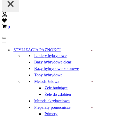
Wish
list
Koszyk
0
Menu
nawigacji
Menu
nawigacji
STYLIZACJA PAZNOKCI
Lakiery hybrydowe
Bazy hybrydowe clear
Bazy hybrydowe kolorowe
Topy hybrydowe
Metoda żelowa
Żele budujące
Żele do zdobień
Metoda akrylożelowa
Preparaty pomocnicze
Primery