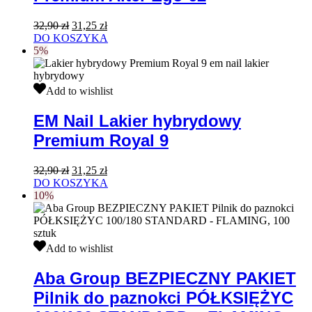
Alter
Ego
Pierwotna
Aktualna
32,90
zł
31,25
zł
62
cena
cena
DO KOSZYKA
wynosiła:
wynosi:
5%
32,90 zł.
31,25 zł.
EM
Add to wishlist
Nail
Lakier
EM Nail Lakier hybrydowy
hybrydowy
Premium Royal 9
Premium
Royal
9
Pierwotna
Aktualna
32,90
zł
31,25
zł
cena
cena
DO KOSZYKA
wynosiła:
wynosi:
10%
32,90 zł.
31,25 zł.
Aba
Add to wishlist
Group
BEZPIECZNY
Aba Group BEZPIECZNY PAKIET
PAKIET
Pilnik do paznokci PÓŁKSIĘŻYC
Pilnik
do