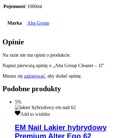
Pojemność
1000ml
Marka
Aba Group
Opinie
Na razie nie ma opinii o produkcie.
Napisz pierwszą opinię o „Aba Group Cleaner – 1l”
Musisz się
zalogować
, aby dodać opinię.
Podobne produkty
5%
EM
Add to wishlist
Nail
Lakier
EM Nail Lakier hybrydowy
hybrydowy
Premium Alter Ego 62
Premium