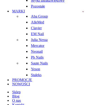
Myjki ultradźwiękowe
Pozostałe
MARKI
Aba Group
AlleMed
Clavier
EM Nail
Julia Nessa
Mercator
Neonail
Pb Nails
Saute Nails
Yeson
Staleks
PROMOCJE
NOWOŚCI
Sklep
Blog
O nas
Kontakt