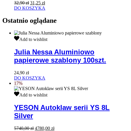
Pierwotna
Aktualna
32,90
zł
31,25
zł
cena
cena
DO KOSZYKA
wynosiła:
wynosi:
32,90 zł.
31,25 zł.
Ostatnio oglądane
Julia
Add to wishlist
Nessa
Aluminiowo
Julia Nessa Aluminiowo
papierowe
papierowe szablony 100szt.
szablony
100szt.
24,90
zł
DO KOSZYKA
17%
YESON
Add to wishlist
Autoklaw
serii
YESON Autoklaw serii YS 8L
YS
Silver
8L
Silver
Pierwotna
Aktualna
5740,00
zł
4780,00
zł