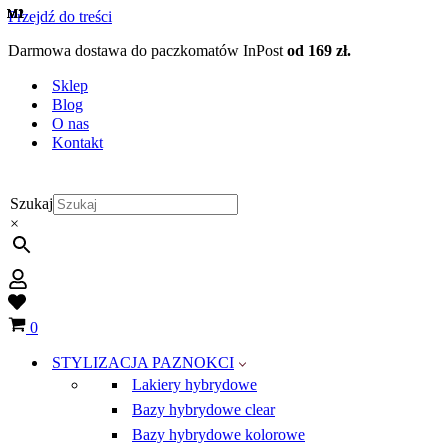
M1
M1
M1
M1
M1
M1
M2
M1
M1
M1
Przejdź do treści
Darmowa dostawa do paczkomatów InPost
od 169 zł.
Sklep
Blog
O nas
Kontakt
Szukaj
×
Wish
list
Koszyk
0
STYLIZACJA PAZNOKCI
Lakiery hybrydowe
Bazy hybrydowe clear
Bazy hybrydowe kolorowe