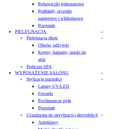
Rękawiczki jednorazowe
Podkłady, ręczniki
papierowe i włókninowe
Pozostałe
PIELĘGNACJA
Pielęgnacja dłoni
Oliwki, odżywki
Kremy, balsamy, maski do
stóp
Pedicure SPA
WYPOSAŻENIE SALONU
Stylizacja paznokci
Lampy UV/LED
Frezarki
Pochłaniacze pyłu
Pozostałe
Urządzenia do sterylizacji i dezynfekcji
Autoklawy