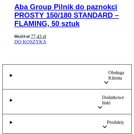
Pilnik
Aba Group Pilnik do paznokci
do
PROSTY 150/180 STANDARD –
paznokci
PROSTY
FLAMING, 50 sztuk
150/180
STANDARD
–
Pierwotna
Aktualna
86,03
zł
77,43
zł
FLAMING,
cena
cena
DO KOSZYKA
50
wynosiła:
wynosi:
sztuk
86,03 zł.
77,43 zł.
Obsługa
Klienta
Dodatkowe
linki
Produkty