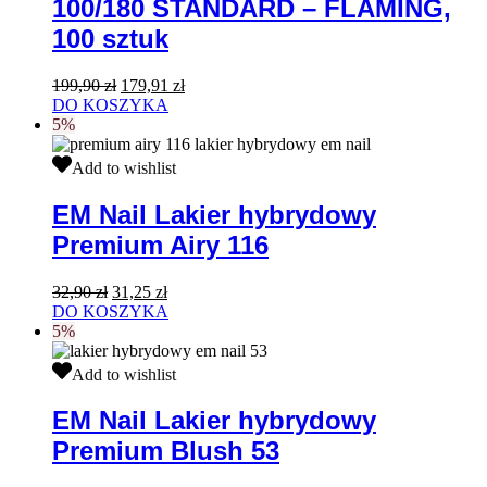
100/180 STANDARD – FLAMING,
paznokci
PÓŁKSIĘŻYC
100 sztuk
100/180
STANDARD
Pierwotna
Aktualna
199,90
zł
179,91
zł
–
cena
cena
DO KOSZYKA
FLAMING,
wynosiła:
wynosi:
5%
100
199,90 zł.
179,91 zł.
sztuk
EM
Add to wishlist
Nail
Lakier
EM Nail Lakier hybrydowy
hybrydowy
Premium Airy 116
Premium
Airy
116
Pierwotna
Aktualna
32,90
zł
31,25
zł
cena
cena
DO KOSZYKA
wynosiła:
wynosi:
5%
32,90 zł.
31,25 zł.
EM
Add to wishlist
Nail
Lakier
EM Nail Lakier hybrydowy
hybrydowy
Premium Blush 53
Premium
Blush
53