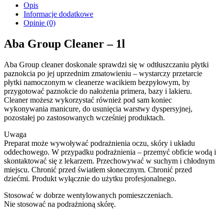
Opis
Informacje dodatkowe
Opinie (0)
Aba Group Cleaner – 1l
Aba Group cleaner doskonale sprawdzi się w odtłuszczaniu płytki
paznokcia po jej uprzednim zmatowieniu – wystarczy przetarcie
płytki namoczonym w cleanerze wacikiem bezpyłowym, by
przygotować paznokcie do nałożenia primera, bazy i lakieru.
Cleaner możesz wykorzystać również pod sam koniec
wykonywania manicure, do usunięcia warstwy dyspersyjnej,
pozostałej po zastosowanych wcześniej produktach.
Uwaga
Preparat może wywoływać podrażnienia oczu, skóry i układu
oddechowego. W przypadku podrażnienia – przemyć obficie wodą i
skontaktować się z lekarzem. Przechowywać w suchym i chłodnym
miejscu. Chronić przed światłem słonecznym. Chronić przed
dziećmi. Produkt wyłącznie do użytku profesjonalnego.
Stosować w dobrze wentylowanych pomieszczeniach.
Nie stosować na podrażnioną skórę.