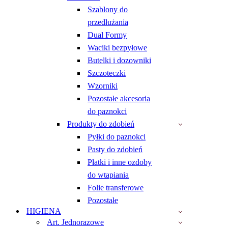
Szablony do
przedłużania
Dual Formy
Waciki bezpyłowe
Butelki i dozowniki
Szczoteczki
Wzorniki
Pozostałe akcesoria
do paznokci
Produkty do zdobień
Pyłki do paznokci
Pasty do zdobień
Płatki i inne ozdoby
do wtapiania
Folie transferowe
Pozostałe
HIGIENA
Art. Jednorazowe