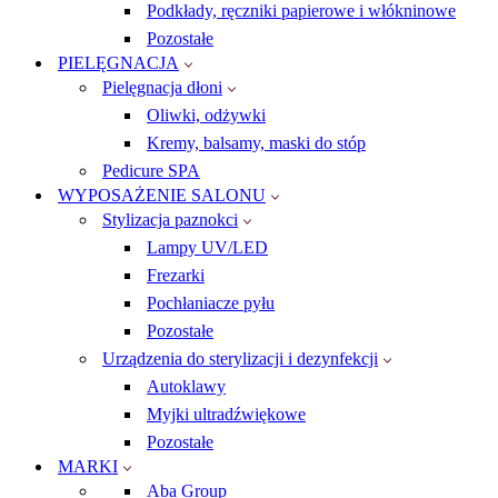
Podkłady, ręczniki papierowe i włókninowe
Pozostałe
PIELĘGNACJA
Pielęgnacja dłoni
Oliwki, odżywki
Kremy, balsamy, maski do stóp
Pedicure SPA
WYPOSAŻENIE SALONU
Stylizacja paznokci
Lampy UV/LED
Frezarki
Pochłaniacze pyłu
Pozostałe
Urządzenia do sterylizacji i dezynfekcji
Autoklawy
Myjki ultradźwiękowe
Pozostałe
MARKI
Aba Group