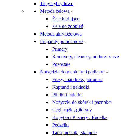
Topy hybrydowe
Metoda żelowa
Żele budujące
Żele do zdobień
Metoda akrylożelowa
Preparaty pomocnicze
Primery
Removery, cleanery, odtłuszczacze
Pozostałe
Narzędzia do manicure i pedicure
Frezy, mandrele, pododisc
Kapturki i nakładki
Pilniki i polerki
Nożyczki do skórek i paznokci
Cęgi, cążki, gilotyny
Kopytka / Pushery / Radełka
Pędzelki
Tarki, nośniki, skalpele