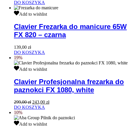
cena
cena
DO KOSZYKA
wynosiła:
wynosi:
Clavier
5740,00 zł.
4780,00 zł.
Add to wishlist
Frezarka
do
Clavier Frezarka do manicure 65W
manicure
FX 820 – czarna
65W
FX
820
139,00
zł
–
DO KOSZYKA
czarna
19%
Clavier
Add to wishlist
Profesjonalna
frezarka
Clavier Profesjonalna frezarka do
do
paznokci FX 1080, white
paznokci
FX
1080,
Pierwotna
Aktualna
299,00
zł
243,00
zł
white
cena
cena
DO KOSZYKA
wynosiła:
wynosi:
10%
299,00 zł.
243,00 zł.
Aba
Add to wishlist
Group