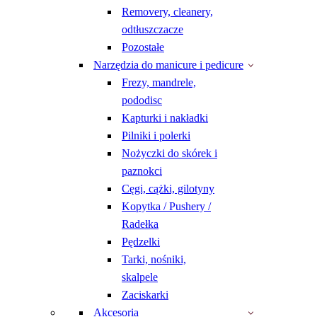
Removery, cleanery,
odtłuszczacze
Pozostałe
Narzędzia do manicure i pedicure
Frezy, mandrele,
pododisc
Kapturki i nakładki
Pilniki i polerki
Nożyczki do skórek i
paznokci
Cęgi, cążki, gilotyny
Kopytka / Pushery /
Radełka
Pędzelki
Tarki, nośniki,
skalpele
Zaciskarki
Akcesoria