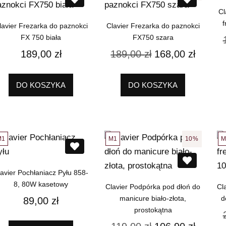
Cl
f
lavier Frezarka do paznokci
Clavier Frezarka do paznokci
FX 750 biała
FX750 szara
189,00
zł
189,00
zł
168,00
zł
DO KOSZYKA
DO KOSZYKA
M1
M1
M
10%
lavier Pochłaniacz Pyłu 858-
8, 80W kasetowy
Clavier Podpórka pod dłoń do
Cl
manicure biało-złota,
d
89,00
zł
prostokątna