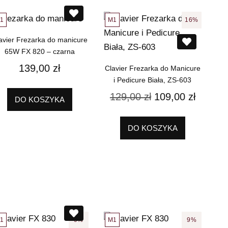
1
M1
16%
avier Frezarka do manicure
65W FX 820 – czarna
139,00
zł
Clavier Frezarka do Manicure
i Pedicure Biała, ZS-603
129,00
zł
109,00
zł
DO KOSZYKA
DO KOSZYKA
1
M1
9%
9%