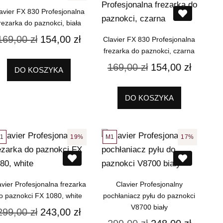
avier FX 830 Profesjonalna
rezarka do paznokci, biała
169,00
zł
154,00
zł
Clavier FX 830 Profesjonalna
frezarka do paznokci, czarna
169,00
zł
154,00
zł
DO KOSZYKA
DO KOSZYKA
1
M1
19%
17%
avier Profesjonalna frezarka
Clavier Profesjonalny
o paznokci FX 1080, white
pochłaniacz pyłu do paznokci
V8700 biały
299,00
zł
243,00
zł