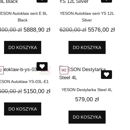
ESON Autoklaw serii E 8L
YESON Autoklaw serii YS 12L
Black
Silver
400,00
zł
5888,90
zł
6200,00
zł
5576,00
zł
DO KOSZYKA
DO KOSZYKA
2
M2
22%
ESON Autoklaw YS-03L-E1
YESON Destylarka Steel 4L
600,00
zł
5150,00
zł
579,00
zł
DO KOSZYKA
DO KOSZYKA