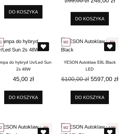
299,00
zł
248,00
zł
DO KOSZYKA
DO KOSZYKA
1
M2
8%
mpa do hybryd Uv/Led Sun
YESON Autoklaw E8L Black
2s 48W
LED
45,00
zł
6100,00
zł
5597,00
zł
DO KOSZYKA
DO KOSZYKA
2
M2
8%
10%