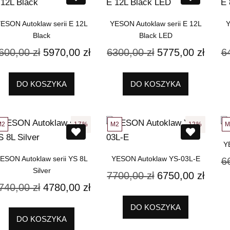
ESON Autoklaw serii E 12L
YESON Autoklaw serii E 12L
Y
Black
Black LED
600,00
zł
5970,00
zł
6300,00
zł
5775,00
zł
6
DO KOSZYKA
DO KOSZYKA
M2
M2
M
17%
12%
Y
ESON Autoklaw serii YS 8L
YESON Autoklaw YS-03L-E
6
Silver
7700,00
zł
6750,00
zł
740,00
zł
4780,00
zł
DO KOSZYKA
DO KOSZYKA