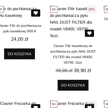
M1
M1
M
20%
Cl
lavier Filtr do pochłaniacza
pyłu kasetkowy 858-8
24,00
zł
Clavier Filtr kasetkowy do
pochłaniacza pyłu NAIL DUST
DO KOSZYKA
FILTER dla modeli V8400,
V8700, 3szt.
49,99
zł
39,90
zł
DO KOSZYKA
M1
M
11%