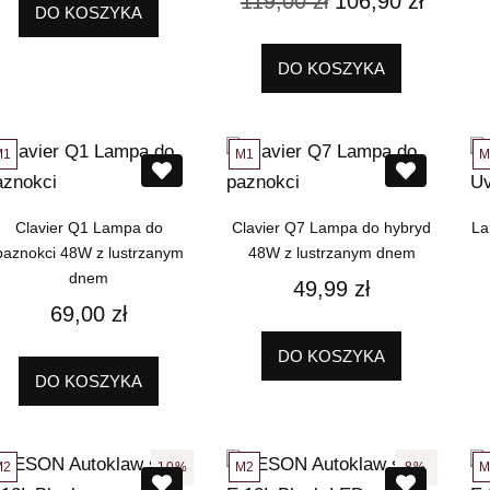
119,00
zł
106,90
zł
DO KOSZYKA
DO KOSZYKA
M1
M1
M
Clavier Q1 Lampa do
Clavier Q7 Lampa do hybryd
La
paznokci 48W z lustrzanym
48W z lustrzanym dnem
dnem
49,99
zł
69,00
zł
DO KOSZYKA
DO KOSZYKA
M2
M2
M
10%
8%