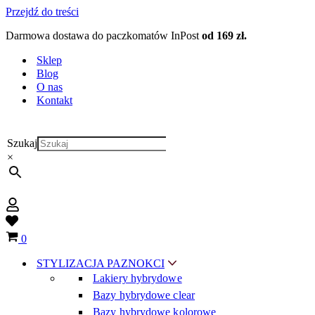
Przejdź do treści
Darmowa dostawa do paczkomatów InPost
od 169 zł.
Sklep
Blog
O nas
Kontakt
Szukaj
×
Wish
list
Koszyk
0
STYLIZACJA PAZNOKCI
Lakiery hybrydowe
Bazy hybrydowe clear
Bazy hybrydowe kolorowe