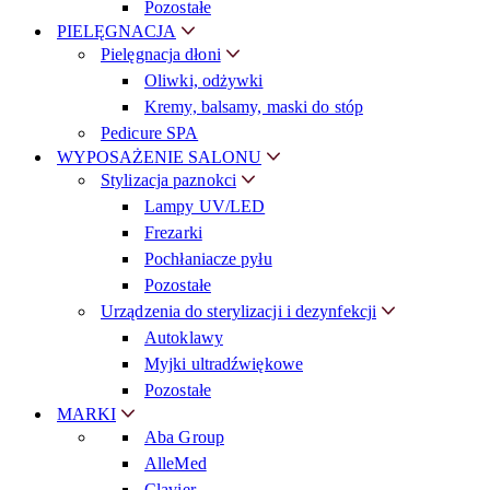
Pozostałe
PIELĘGNACJA
Pielęgnacja dłoni
Oliwki, odżywki
Kremy, balsamy, maski do stóp
Pedicure SPA
WYPOSAŻENIE SALONU
Stylizacja paznokci
Lampy UV/LED
Frezarki
Pochłaniacze pyłu
Pozostałe
Urządzenia do sterylizacji i dezynfekcji
Autoklawy
Myjki ultradźwiękowe
Pozostałe
MARKI
Aba Group
AlleMed
Clavier