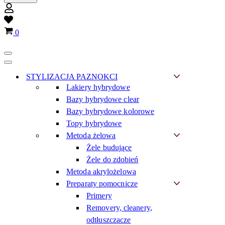
Wish
list
Koszyk
0
Menu
nawigacji
Menu
nawigacji
STYLIZACJA PAZNOKCI
Lakiery hybrydowe
Bazy hybrydowe clear
Bazy hybrydowe kolorowe
Topy hybrydowe
Metoda żelowa
Żele budujące
Żele do zdobień
Metoda akrylożelowa
Preparaty pomocnicze
Primery
Removery, cleanery,
odtłuszczacze