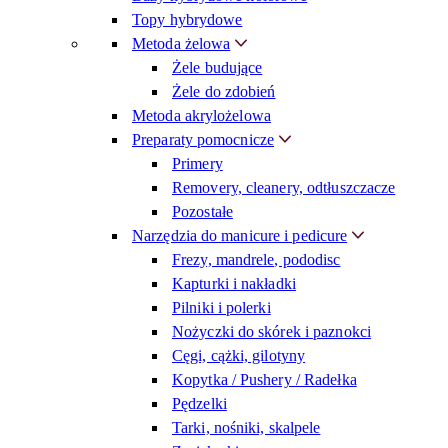
Topy hybrydowe
Metoda żelowa
Żele budujące
Żele do zdobień
Metoda akrylożelowa
Preparaty pomocnicze
Primery
Removery, cleanery, odtłuszczacze
Pozostałe
Narzędzia do manicure i pedicure
Frezy, mandrele, pododisc
Kapturki i nakładki
Pilniki i polerki
Nożyczki do skórek i paznokci
Cęgi, cążki, gilotyny
Kopytka / Pushery / Radełka
Pędzelki
Tarki, nośniki, skalpele