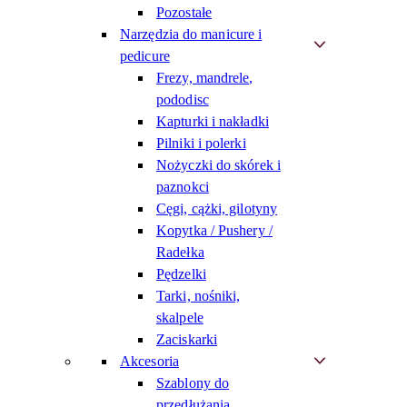
Pozostałe
Narzędzia do manicure i
pedicure
Frezy, mandrele,
pododisc
Kapturki i nakładki
Pilniki i polerki
Nożyczki do skórek i
paznokci
Cęgi, cążki, gilotyny
Kopytka / Pushery /
Radełka
Pędzelki
Tarki, nośniki,
skalpele
Zaciskarki
Akcesoria
Szablony do
przedłużania