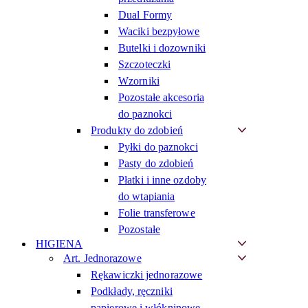
Dual Formy
Waciki bezpyłowe
Butelki i dozowniki
Szczoteczki
Wzorniki
Pozostałe akcesoria
do paznokci
Produkty do zdobień
Pyłki do paznokci
Pasty do zdobień
Płatki i inne ozdoby
do wtapiania
Folie transferowe
Pozostałe
HIGIENA
Art. Jednorazowe
Rękawiczki jednorazowe
Podkłady, ręczniki
papierowe i włókninowe