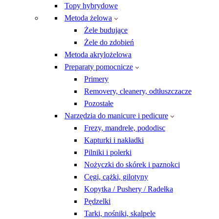
Topy hybrydowe
Metoda żelowa
Żele budujące
Żele do zdobień
Metoda akrylożelowa
Preparaty pomocnicze
Primery
Removery, cleanery, odtłuszczacze
Pozostałe
Narzędzia do manicure i pedicure
Frezy, mandrele, pododisc
Kapturki i nakładki
Pilniki i polerki
Nożyczki do skórek i paznokci
Cęgi, cążki, gilotyny
Kopytka / Pushery / Radełka
Pędzelki
Tarki, nośniki, skalpele