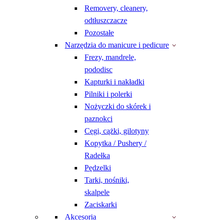
Removery, cleanery,
odtłuszczacze
Pozostałe
Narzędzia do manicure i pedicure
Frezy, mandrele,
pododisc
Kapturki i nakładki
Pilniki i polerki
Nożyczki do skórek i
paznokci
Cęgi, cążki, gilotyny
Kopytka / Pushery /
Radełka
Pędzelki
Tarki, nośniki,
skalpele
Zaciskarki
Akcesoria