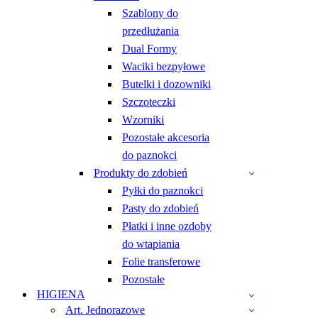
Szablony do
przedłużania
Dual Formy
Waciki bezpyłowe
Butelki i dozowniki
Szczoteczki
Wzorniki
Pozostałe akcesoria
do paznokci
Produkty do zdobień
Pyłki do paznokci
Pasty do zdobień
Płatki i inne ozdoby
do wtapiania
Folie transferowe
Pozostałe
HIGIENA
Art. Jednorazowe