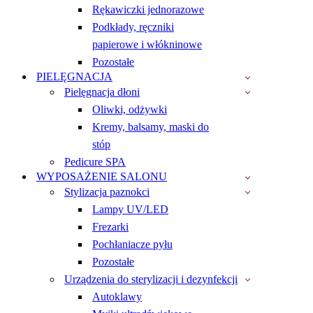
Rękawiczki jednorazowe
Podkłady, ręczniki
papierowe i włókninowe
Pozostałe
PIELĘGNACJA
Pielęgnacja dłoni
Oliwki, odżywki
Kremy, balsamy, maski do
stóp
Pedicure SPA
WYPOSAŻENIE SALONU
Stylizacja paznokci
Lampy UV/LED
Frezarki
Pochłaniacze pyłu
Pozostałe
Urządzenia do sterylizacji i dezynfekcji
Autoklawy