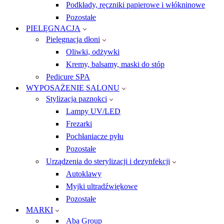
Podkłady, ręczniki papierowe i włókninowe
Pozostałe
PIELĘGNACJA
Pielęgnacja dłoni
Oliwki, odżywki
Kremy, balsamy, maski do stóp
Pedicure SPA
WYPOSAŻENIE SALONU
Stylizacja paznokci
Lampy UV/LED
Frezarki
Pochłaniacze pyłu
Pozostałe
Urządzenia do sterylizacji i dezynfekcji
Autoklawy
Myjki ultradźwiękowe
Pozostałe
MARKI
Aba Group