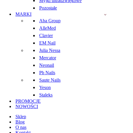
Myjki ultradźwiękowe
Pozostałe
MARKI
Aba Group
AlleMed
Clavier
EM Nail
Julia Nessa
Mercator
Neonail
Pb Nails
Saute Nails
Yeson
Staleks
PROMOCJE
NOWOŚCI
Sklep
Blog
O nas
Kontakt