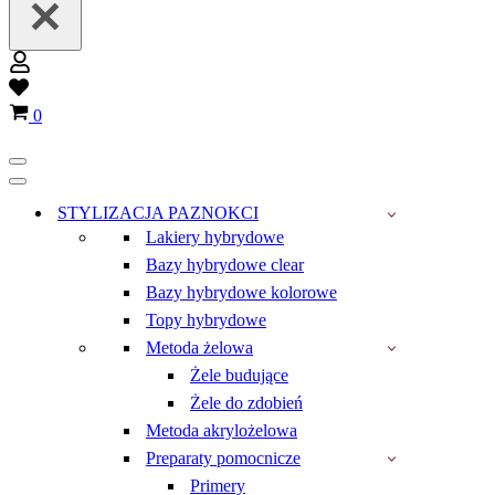
Wish
list
Koszyk
0
Menu
nawigacji
Menu
nawigacji
STYLIZACJA PAZNOKCI
Lakiery hybrydowe
Bazy hybrydowe clear
Bazy hybrydowe kolorowe
Topy hybrydowe
Metoda żelowa
Żele budujące
Żele do zdobień
Metoda akrylożelowa
Preparaty pomocnicze
Primery