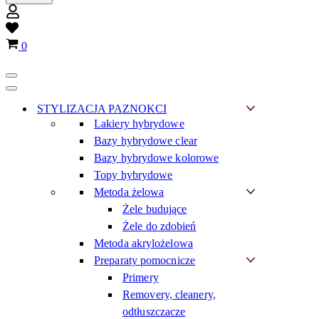
Wish
list
Koszyk
0
Menu
nawigacji
Menu
nawigacji
STYLIZACJA PAZNOKCI
Lakiery hybrydowe
Bazy hybrydowe clear
Bazy hybrydowe kolorowe
Topy hybrydowe
Metoda żelowa
Żele budujące
Żele do zdobień
Metoda akrylożelowa
Preparaty pomocnicze
Primery
Removery, cleanery,
odtłuszczacze