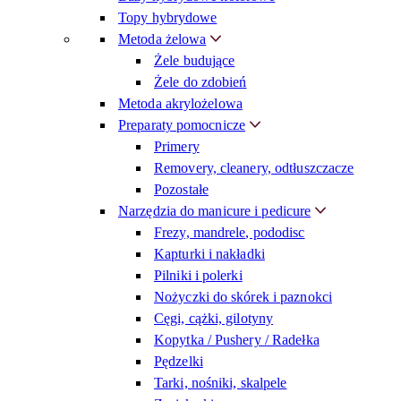
Topy hybrydowe
Metoda żelowa
Żele budujące
Żele do zdobień
Metoda akrylożelowa
Preparaty pomocnicze
Primery
Removery, cleanery, odtłuszczacze
Pozostałe
Narzędzia do manicure i pedicure
Frezy, mandrele, pododisc
Kapturki i nakładki
Pilniki i polerki
Nożyczki do skórek i paznokci
Cęgi, cążki, gilotyny
Kopytka / Pushery / Radełka
Pędzelki
Tarki, nośniki, skalpele