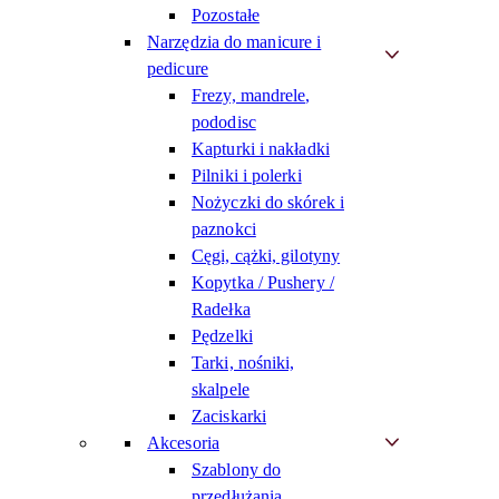
Pozostałe
Narzędzia do manicure i
pedicure
Frezy, mandrele,
pododisc
Kapturki i nakładki
Pilniki i polerki
Nożyczki do skórek i
paznokci
Cęgi, cążki, gilotyny
Kopytka / Pushery /
Radełka
Pędzelki
Tarki, nośniki,
skalpele
Zaciskarki
Akcesoria
Szablony do
przedłużania