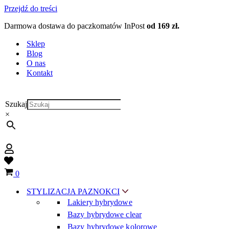
Przejdź do treści
Darmowa dostawa do paczkomatów InPost
od 169 zł.
Sklep
Blog
O nas
Kontakt
Szukaj
×
Wish
list
Koszyk
0
STYLIZACJA PAZNOKCI
Lakiery hybrydowe
Bazy hybrydowe clear
Bazy hybrydowe kolorowe