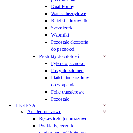
Dual Formy
Waciki bezpyłowe
Butelki i dozowniki
Szczoteczki
Wzorniki
Pozostałe akcesoria
do paznokci
Produkty do zdobień
Pyłki do paznokci
Pasty do zdobień
Płatki i inne ozdoby
do wtapiania
Folie transferowe
Pozostałe
HIGIENA
Art. Jednorazowe
Rękawiczki jednorazowe
Podkłady, ręczniki
papierowe i włókninowe