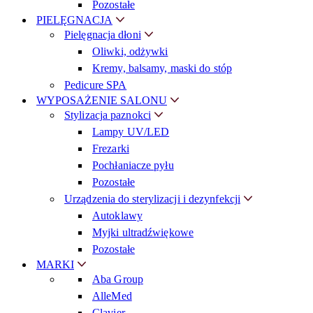
Pozostałe
PIELĘGNACJA
Pielęgnacja dłoni
Oliwki, odżywki
Kremy, balsamy, maski do stóp
Pedicure SPA
WYPOSAŻENIE SALONU
Stylizacja paznokci
Lampy UV/LED
Frezarki
Pochłaniacze pyłu
Pozostałe
Urządzenia do sterylizacji i dezynfekcji
Autoklawy
Myjki ultradźwiękowe
Pozostałe
MARKI
Aba Group
AlleMed
Clavier