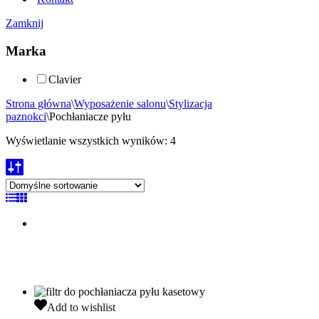
Zamknij
Marka
Clavier
Strona główna
\
Wyposażenie salonu
\
Stylizacja
paznokci
\
Pochłaniacze pyłu
Wyświetlanie wszystkich wyników: 4
Clavier
Add to wishlist
Filtr