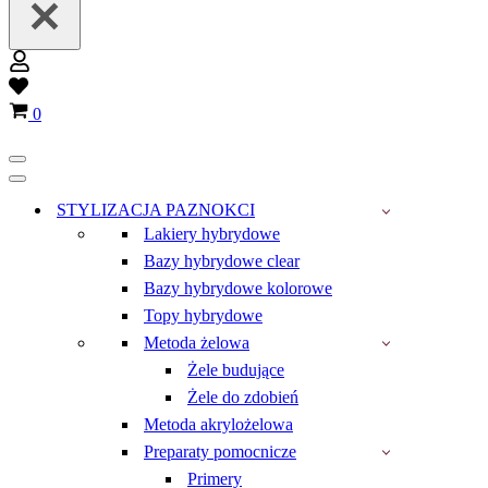
Wish
list
Koszyk
0
Menu
nawigacji
Menu
nawigacji
STYLIZACJA PAZNOKCI
Lakiery hybrydowe
Bazy hybrydowe clear
Bazy hybrydowe kolorowe
Topy hybrydowe
Metoda żelowa
Żele budujące
Żele do zdobień
Metoda akrylożelowa
Preparaty pomocnicze
Primery