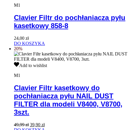
do
M1
pochłaniacza
pyłu
Clavier Filtr do pochłaniacza pyłu
kasetkowy
kasetkowy 858-8
858-
8
24,00
zł
DO KOSZYKA
20%
Clavier
Add to wishlist
Filtr
kasetkowy
M1
do
pochłaniacza
Clavier Filtr kasetkowy do
pyłu
pochłaniacza pyłu NAIL DUST
NAIL
DUST
FILTER dla modeli V8400, V8700,
FILTER
3szt.
dla
modeli
V8400,
Pierwotna
Aktualna
49,99
zł
39,90
zł
V8700,
cena
cena
DO KOSZYKA