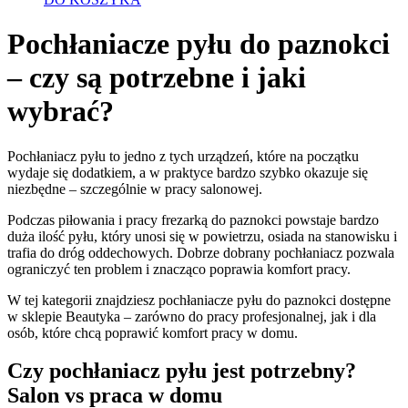
wynosiła:
wynosi:
299,00 zł.
248,00 zł.
Pochłaniacze pyłu do paznokci
– czy są potrzebne i jaki
wybrać?
Pochłaniacz pyłu to jedno z tych urządzeń, które na początku
wydaje się dodatkiem, a w praktyce bardzo szybko okazuje się
niezbędne – szczególnie w pracy salonowej.
Podczas piłowania i pracy frezarką do paznokci powstaje bardzo
duża ilość pyłu, który unosi się w powietrzu, osiada na stanowisku i
trafia do dróg oddechowych. Dobrze dobrany pochłaniacz pozwala
ograniczyć ten problem i znacząco poprawia komfort pracy.
W tej kategorii znajdziesz pochłaniacze pyłu do paznokci dostępne
w sklepie Beautyka – zarówno do pracy profesjonalnej, jak i dla
osób, które chcą poprawić komfort pracy w domu.
Czy pochłaniacz pyłu jest potrzebny?
Salon vs praca w domu