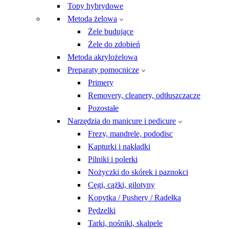
Topy hybrydowe
Metoda żelowa
Żele budujące
Żele do zdobień
Metoda akrylożelowa
Preparaty pomocnicze
Primery
Removery, cleanery, odtłuszczacze
Pozostałe
Narzędzia do manicure i pedicure
Frezy, mandrele, pododisc
Kapturki i nakładki
Pilniki i polerki
Nożyczki do skórek i paznokci
Cęgi, cążki, gilotyny
Kopytka / Pushery / Radełka
Pędzelki
Tarki, nośniki, skalpele