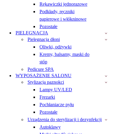
Rękawiczki jednorazowe
Podkłady, ręczniki
papierowe i włókninowe
Pozostałe
PIELĘGNACJA
Pielęgnacja dłoni
Oliwki, odżywki
Kremy, balsamy, maski do
stóp
Pedicure SPA
WYPOSAŻENIE SALONU
Stylizacja paznokci
Lampy UV/LED
Frezarki
Pochłaniacze pyłu
Pozostałe
Urządzenia do sterylizacji i dezynfekcji
Autoklawy