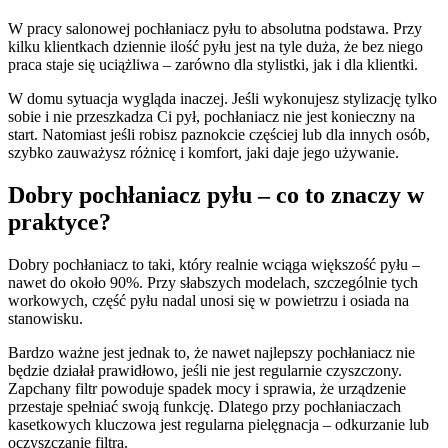
W pracy salonowej pochłaniacz pyłu to absolutna podstawa. Przy
kilku klientkach dziennie ilość pyłu jest na tyle duża, że bez niego
praca staje się uciążliwa – zarówno dla stylistki, jak i dla klientki.
W domu sytuacja wygląda inaczej. Jeśli wykonujesz stylizację tylko
sobie i nie przeszkadza Ci pył, pochłaniacz nie jest konieczny na
start. Natomiast jeśli robisz paznokcie częściej lub dla innych osób,
szybko zauważysz różnicę i komfort, jaki daje jego używanie.
Dobry pochłaniacz pyłu – co to znaczy w
praktyce?
Dobry pochłaniacz to taki, który realnie wciąga większość pyłu –
nawet do około 90%. Przy słabszych modelach, szczególnie tych
workowych, część pyłu nadal unosi się w powietrzu i osiada na
stanowisku.
Bardzo ważne jest jednak to, że nawet najlepszy pochłaniacz nie
będzie działał prawidłowo, jeśli nie jest regularnie czyszczony.
Zapchany filtr powoduje spadek mocy i sprawia, że urządzenie
przestaje spełniać swoją funkcję. Dlatego przy pochłaniaczach
kasetkowych kluczowa jest regularna pielęgnacja – odkurzanie lub
oczyszczanie filtra.