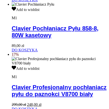
3szt.
wynosiła:
wynosi:
Clavier
49,99 zł.
39,90 zł.
Add to wishlist
Pochłaniacz
Pyłu
M1
858-
8,
Clavier Pochłaniacz Pyłu 858-8,
80W
80W kasetowy
kasetowy
89,00
zł
DO KOSZYKA
17%
Clavier
Add to wishlist
Profesjonalny
pochłaniacz
M1
pyłu
do
Clavier Profesjonalny pochłaniacz
paznokci
pyłu do paznokci V8700 biały
V8700
biały
Pierwotna
Aktualna
299,00
zł
248,00
zł
cena
cena
DO KOSZYKA