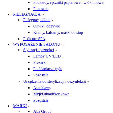
Podkłady, ręczniki papierowe i włókninowe
Pozostałe
PIELĘGNACJA
Pielęgnacja dłoni
Oliwki, odżywki
Kremy, balsamy, maski do stóp
Pedicure SPA
WYPOSAŻENIE SALONU
Stylizacja paznokci
Lampy UV/LED
Frezarki
Pochłaniacze pyłu
Pozostałe
Urządzenia do sterylizacji i dezynfekcji
Autoklawy
Myjki ultradźwiękowe
Pozostałe
MARKI
Aba Group