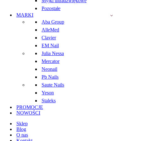
Myjki ultradźwiękowe
Pozostałe
MARKI
Aba Group
AlleMed
Clavier
EM Nail
Julia Nessa
Mercator
Neonail
Pb Nails
Saute Nails
Yeson
Staleks
PROMOCJE
NOWOŚCI
Sklep
Blog
O nas
Kontakt