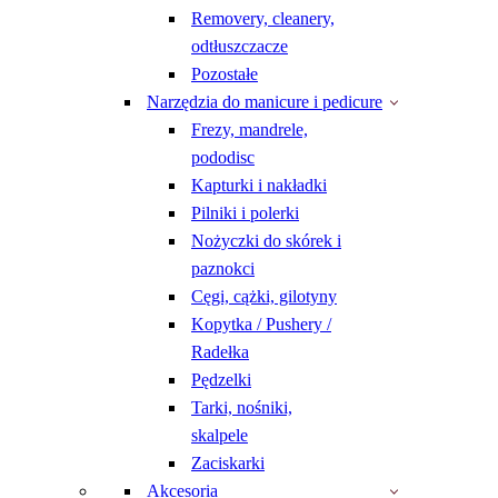
Removery, cleanery,
odtłuszczacze
Pozostałe
Narzędzia do manicure i pedicure
Frezy, mandrele,
pododisc
Kapturki i nakładki
Pilniki i polerki
Nożyczki do skórek i
paznokci
Cęgi, cążki, gilotyny
Kopytka / Pushery /
Radełka
Pędzelki
Tarki, nośniki,
skalpele
Zaciskarki
Akcesoria