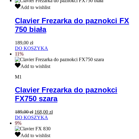
wynosiła:
wynosi:
Clavier
129,00 zł.
109,00 zł.
Add to wishlist
Frezarka
do
Clavier Frezarka do paznokci FX
paznokci
750 biała
FX
750
biała
189,00
zł
DO KOSZYKA
11%
Clavier
Add to wishlist
Frezarka
do
M1
paznokci
FX750
Clavier Frezarka do paznokci
szara
FX750 szara
Pierwotna
Aktualna
189,00
zł
168,00
zł
cena
cena
DO KOSZYKA
wynosiła:
wynosi:
9%
189,00 zł.
168,00 zł.
Clavier
Add to wishlist