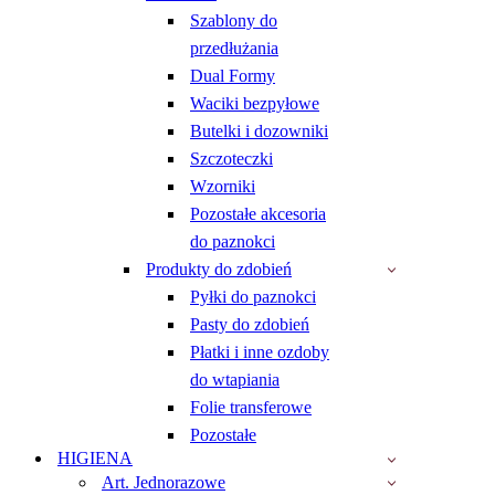
Szablony do
przedłużania
Dual Formy
Waciki bezpyłowe
Butelki i dozowniki
Szczoteczki
Wzorniki
Pozostałe akcesoria
do paznokci
Produkty do zdobień
Pyłki do paznokci
Pasty do zdobień
Płatki i inne ozdoby
do wtapiania
Folie transferowe
Pozostałe
HIGIENA
Art. Jednorazowe