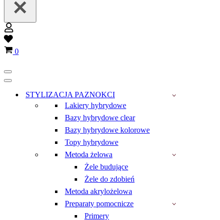
Wish
list
Koszyk
0
Menu
nawigacji
Menu
nawigacji
STYLIZACJA PAZNOKCI
Lakiery hybrydowe
Bazy hybrydowe clear
Bazy hybrydowe kolorowe
Topy hybrydowe
Metoda żelowa
Żele budujące
Żele do zdobień
Metoda akrylożelowa
Preparaty pomocnicze
Primery