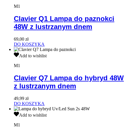
Q1
Lampa
M1
do
paznokci
Clavier Q1 Lampa do paznokci
48W
48W z lustrzanym dnem
z
lustrzanym
dnem
69,00
zł
DO KOSZYKA
Clavier
Add to wishlist
Q7
Lampa
M1
do
hybryd
Clavier Q7 Lampa do hybryd 48W
48W
z lustrzanym dnem
z
lustrzanym
dnem
49,99
zł
DO KOSZYKA
Lampa
Add to wishlist
do
hybryd
M1