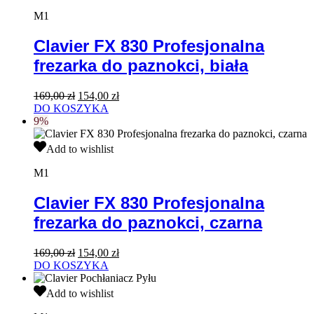
FX
830
M1
Profesjonalna
frezarka
Clavier FX 830 Profesjonalna
do
frezarka do paznokci, biała
paznokci,
biała
Pierwotna
Aktualna
169,00
zł
154,00
zł
cena
cena
DO KOSZYKA
wynosiła:
wynosi:
9%
169,00 zł.
154,00 zł.
Clavier
Add to wishlist
FX
830
M1
Profesjonalna
frezarka
Clavier FX 830 Profesjonalna
do
frezarka do paznokci, czarna
paznokci,
czarna
Pierwotna
Aktualna
169,00
zł
154,00
zł
cena
cena
DO KOSZYKA
wynosiła:
wynosi:
Clavier
169,00 zł.
154,00 zł.
Add to wishlist
Pochłaniacz