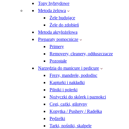
Topy hybrydowe
Metoda żelowa
Żele budujące
Żele do zdobień
Metoda akrylożelowa
Preparaty pomocnicze
Primery
Removery, cleanery, odtłuszczacze
Pozostałe
Narzędzia do manicure i pedicure
Frezy, mandrele, pododisc
Kapturki i nakładki
Pilniki i polerki
Nożyczki do skórek i paznokci
Cęgi, cążki, gilotyny
Kopytka / Pushery / Radełka
Pędzelki
Tarki, nośniki, skalpele