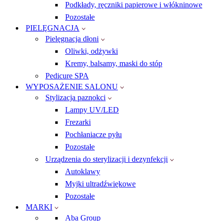
Podkłady, ręczniki papierowe i włókninowe
Pozostałe
PIELĘGNACJA
Pielęgnacja dłoni
Oliwki, odżywki
Kremy, balsamy, maski do stóp
Pedicure SPA
WYPOSAŻENIE SALONU
Stylizacja paznokci
Lampy UV/LED
Frezarki
Pochłaniacze pyłu
Pozostałe
Urządzenia do sterylizacji i dezynfekcji
Autoklawy
Myjki ultradźwiękowe
Pozostałe
MARKI
Aba Group