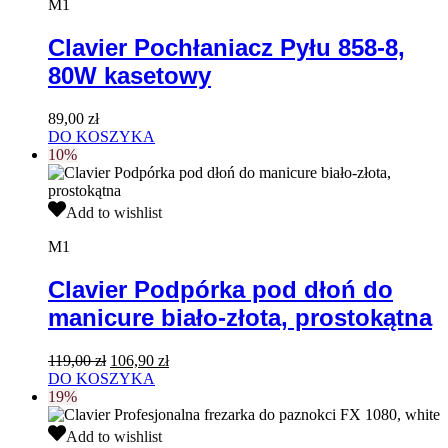
Pyłu
M1
858-
8,
Clavier Pochłaniacz Pyłu 858-8,
80W
80W kasetowy
kasetowy
89,00
zł
DO KOSZYKA
10%
Clavier
Add to wishlist
Podpórka
pod
M1
dłoń
do
Clavier Podpórka pod dłoń do
manicure
manicure biało-złota, prostokątna
biało-
złota,
prostokątna
Pierwotna
Aktualna
119,00
zł
106,90
zł
cena
cena
DO KOSZYKA
wynosiła:
wynosi:
19%
119,00 zł.
106,90 zł.
Clavier
Add to wishlist