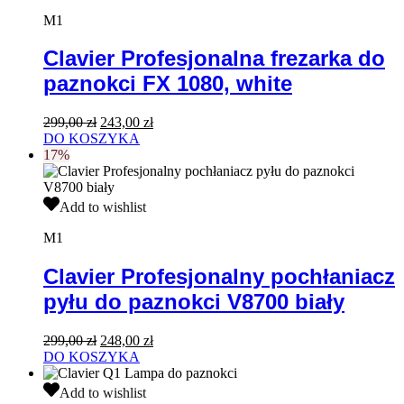
Profesjonalna
frezarka
M1
do
paznokci
Clavier Profesjonalna frezarka do
FX
paznokci FX 1080, white
1080,
white
Pierwotna
Aktualna
299,00
zł
243,00
zł
cena
cena
DO KOSZYKA
wynosiła:
wynosi:
17%
299,00 zł.
243,00 zł.
Clavier
Add to wishlist
Profesjonalny
pochłaniacz
M1
pyłu
do
Clavier Profesjonalny pochłaniacz
paznokci
pyłu do paznokci V8700 biały
V8700
biały
Pierwotna
Aktualna
299,00
zł
248,00
zł
cena
cena
DO KOSZYKA
wynosiła:
wynosi:
Clavier
299,00 zł.
248,00 zł.
Add to wishlist