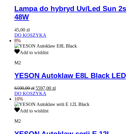
Uv/Led
Sun
Lampa do hybryd Uv/Led Sun 2s
2s
48W
48W
45,00
zł
DO KOSZYKA
8%
YESON
Add to wishlist
Autoklaw
E8L
M2
Black
LED
YESON Autoklaw E8L Black LED
Pierwotna
Aktualna
6100,00
zł
5597,00
zł
cena
cena
DO KOSZYKA
wynosiła:
wynosi:
10%
6100,00 zł.
5597,00 zł.
YESON
Add to wishlist
Autoklaw
serii
M2
E
12L
YESON Autoklaw serii E 12L