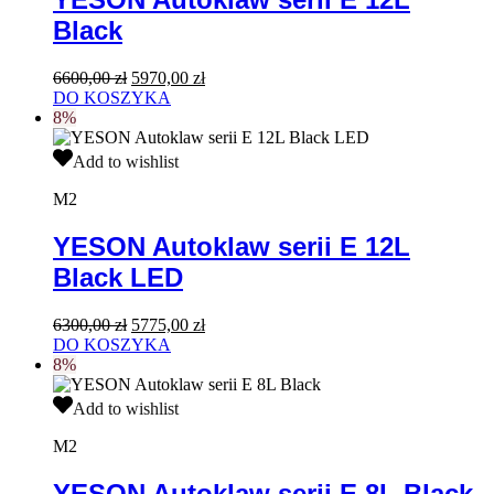
Black
Black
Pierwotna
Aktualna
6600,00
zł
5970,00
zł
cena
cena
DO KOSZYKA
wynosiła:
wynosi:
8%
6600,00 zł.
5970,00 zł.
YESON
Add to wishlist
Autoklaw
serii
M2
E
12L
YESON Autoklaw serii E 12L
Black
Black LED
LED
Pierwotna
Aktualna
6300,00
zł
5775,00
zł
cena
cena
DO KOSZYKA
wynosiła:
wynosi:
8%
6300,00 zł.
5775,00 zł.
YESON
Add to wishlist
Autoklaw
serii
M2
E
8L
YESON Autoklaw serii E 8L Black