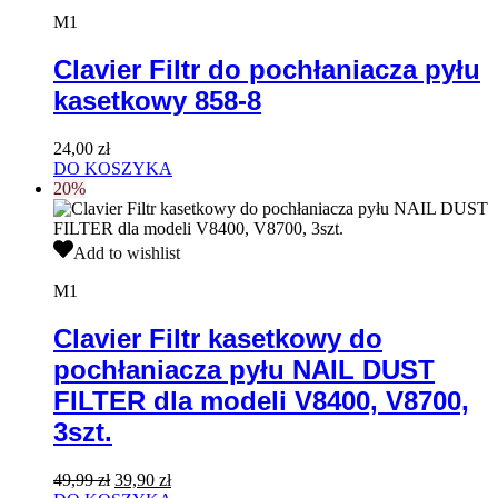
do
M1
pochłaniacza
pyłu
Clavier Filtr do pochłaniacza pyłu
kasetkowy
kasetkowy 858-8
858-
8
24,00
zł
DO KOSZYKA
20%
Clavier
Add to wishlist
Filtr
kasetkowy
M1
do
pochłaniacza
Clavier Filtr kasetkowy do
pyłu
pochłaniacza pyłu NAIL DUST
NAIL
DUST
FILTER dla modeli V8400, V8700,
FILTER
3szt.
dla
modeli
V8400,
Pierwotna
Aktualna
49,99
zł
39,90
zł
V8700,