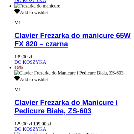
cena
cena
DO KOSZYKA
3szt.
wynosiła:
wynosi:
Clavier
49,99 zł.
39,90 zł.
Add to wishlist
Frezarka
do
M1
manicure
65W
Clavier Frezarka do manicure 65W
FX
FX 820 – czarna
820
–
czarna
139,00
zł
DO KOSZYKA
16%
Clavier
Add to wishlist
Frezarka
do
M1
Manicure
i
Clavier Frezarka do Manicure i
Pedicure
Pedicure Biała, ZS-603
Biała,
ZS-
603
Pierwotna
Aktualna
129,00
zł
109,00
zł
cena
cena
DO KOSZYKA