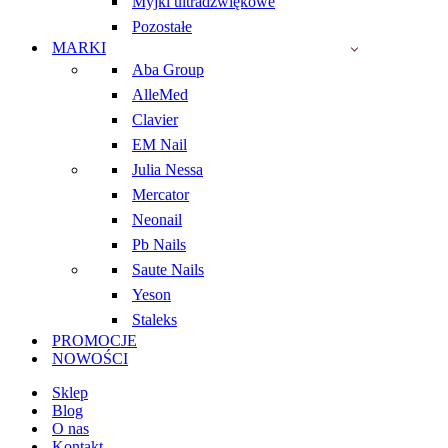
Myjki ultradźwiękowe
Pozostałe
MARKI
Aba Group
AlleMed
Clavier
EM Nail
Julia Nessa
Mercator
Neonail
Pb Nails
Saute Nails
Yeson
Staleks
PROMOCJE
NOWOŚCI
Sklep
Blog
O nas
Kontakt