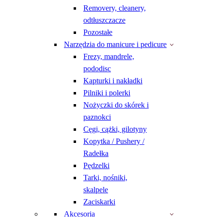
Removery, cleanery,
odtłuszczacze
Pozostałe
Narzędzia do manicure i pedicure
Frezy, mandrele,
pododisc
Kapturki i nakładki
Pilniki i polerki
Nożyczki do skórek i
paznokci
Cęgi, cążki, gilotyny
Kopytka / Pushery /
Radełka
Pędzelki
Tarki, nośniki,
skalpele
Zaciskarki
Akcesoria