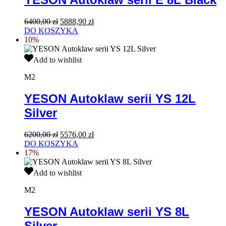
Black
Pierwotna
Aktualna
6400,00
zł
5888,90
zł
cena
cena
DO KOSZYKA
wynosiła:
wynosi:
10%
6400,00 zł.
5888,90 zł.
YESON
Add to wishlist
Autoklaw
serii
M2
YS
12L
YESON Autoklaw serii YS 12L
Silver
Silver
Pierwotna
Aktualna
6200,00
zł
5576,00
zł
cena
cena
DO KOSZYKA
wynosiła:
wynosi:
17%
6200,00 zł.
5576,00 zł.
YESON
Add to wishlist
Autoklaw
serii
M2
YS
8L
YESON Autoklaw serii YS 8L
Silver
Silver