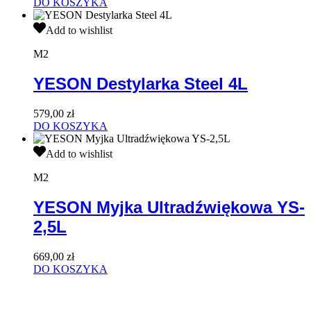
cena
cena
DO KOSZYKA
wynosiła:
wynosi:
YESON
6600,00 zł.
5150,00 zł.
Add to wishlist
Destylarka
Steel
M2
4L
YESON Destylarka Steel 4L
579,00
zł
DO KOSZYKA
YESON
Add to wishlist
Myjka
Ultradźwiękowa
M2
YS-
2,5L
YESON Myjka Ultradźwiękowa YS-
2,5L
669,00
zł
DO KOSZYKA