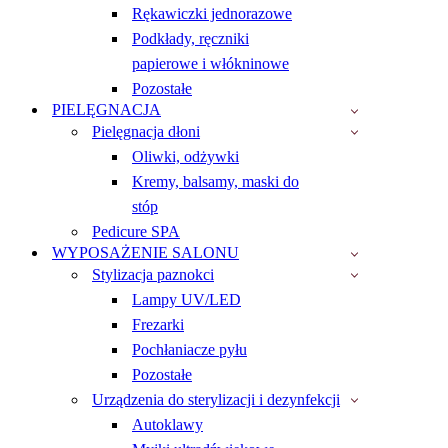
Rękawiczki jednorazowe
Podkłady, ręczniki
papierowe i włókninowe
Pozostałe
PIELĘGNACJA
Pielęgnacja dłoni
Oliwki, odżywki
Kremy, balsamy, maski do
stóp
Pedicure SPA
WYPOSAŻENIE SALONU
Stylizacja paznokci
Lampy UV/LED
Frezarki
Pochłaniacze pyłu
Pozostałe
Urządzenia do sterylizacji i dezynfekcji
Autoklawy