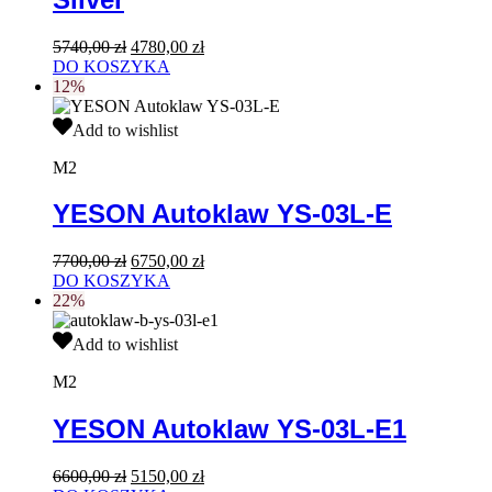
Pierwotna
Aktualna
5740,00
zł
4780,00
zł
cena
cena
DO KOSZYKA
wynosiła:
wynosi:
12%
5740,00 zł.
4780,00 zł.
YESON
Add to wishlist
Autoklaw
YS-
M2
03L-
E
YESON Autoklaw YS-03L-E
Pierwotna
Aktualna
7700,00
zł
6750,00
zł
cena
cena
DO KOSZYKA
wynosiła:
wynosi:
22%
7700,00 zł.
6750,00 zł.
YESON
Add to wishlist
Autoklaw
YS-
M2
03L-
E1
YESON Autoklaw YS-03L-E1
Pierwotna
Aktualna
6600,00
zł
5150,00
zł