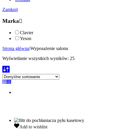
Zamknij
Marka
Clavier
Yeson
Strona główna
\
Wyposażenie salonu
Wyświetlanie wszystkich wyników: 25
Clavier
Add to wishlist
Filtr