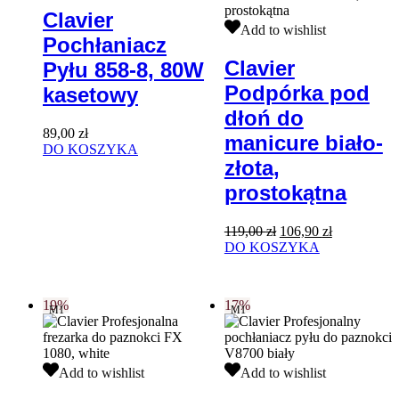
Pyłu
Clavier
858-
Clavier
Add to wishlist
Pochłaniacz
8,
Podpórka
80W
pod
Clavier
Pyłu 858-8, 80W
kasetowy
dłoń
Podpórka pod
do
kasetowy
manicure
dłoń do
biało-
89,00
zł
złota,
manicure biało-
DO KOSZYKA
prostokątna
złota,
prostokątna
Pierwotna
Aktualna
119,00
zł
106,90
zł
cena
cena
DO KOSZYKA
wynosiła:
wynosi:
119,00 zł.
106,90 zł.
19%
17%
M1
M1
Clavier
Clavier
Add to wishlist
Add to wishlist
Profesjonalna
Profesjonalny