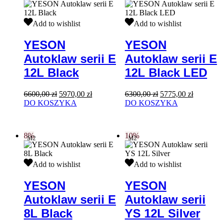
YESON
YESON
Add to wishlist
Add to wishlist
Autoklaw
Autoklaw
serii
serii
YESON
YESON
E
E
Autoklaw serii E
Autoklaw serii E
12L
12L
Black
Black
12L Black
12L Black LED
LED
Pierwotna
Aktualna
Pierwotna
Aktualna
6600,00
zł
5970,00
zł
6300,00
zł
5775,00
zł
cena
cena
cena
cena
DO KOSZYKA
DO KOSZYKA
wynosiła:
wynosi:
wynosiła:
wynosi:
6600,00 zł.
5970,00 zł.
6300,00 zł.
5775,00 z
8%
10%
M2
M2
YESON
YESON
Add to wishlist
Add to wishlist
Autoklaw
Autoklaw
serii
serii
YESON
YESON
E
YS
Autoklaw serii E
Autoklaw serii
8L
12L
Black
Silver
8L Black
YS 12L Silver