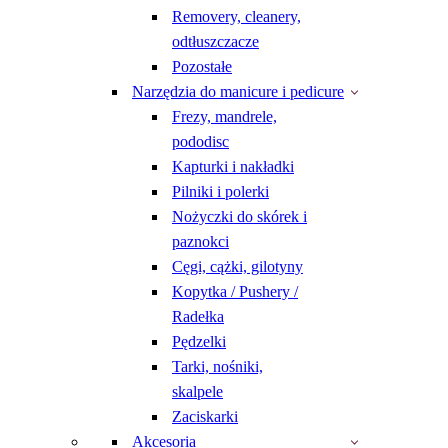
Removery, cleanery,
odtłuszczacze
Pozostałe
Narzędzia do manicure i pedicure
Frezy, mandrele,
pododisc
Kapturki i nakładki
Pilniki i polerki
Nożyczki do skórek i
paznokci
Cęgi, cążki, gilotyny
Kopytka / Pushery /
Radełka
Pędzelki
Tarki, nośniki,
skalpele
Zaciskarki
Akcesoria