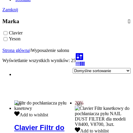
Zamknij
Marka
Clavier
Yeson
Strona główna
\
Wyposażenie salonu
Wyświetlanie wszystkich wyników: 25
20%
M1
M1
Clavier
Add to wishlist
Filtr
do
Clavier Filtr do
pochłaniacza
Clavier
Add to wishlist