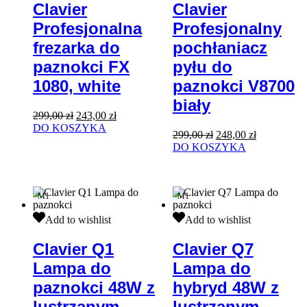
frezarka
pochłaniacz
Clavier
Clavier
do
pyłu
Profesjonalna
Profesjonalny
paznokci
do
FX
paznokci
frezarka do
pochłaniacz
1080,
V8700
white
biały
paznokci FX
pyłu do
1080, white
paznokci V8700
biały
Pierwotna
Aktualna
299,00
zł
243,00
zł
cena
cena
DO KOSZYKA
Pierwotna
Aktualna
299,00
zł
248,00
zł
wynosiła:
wynosi:
cena
cena
DO KOSZYKA
299,00 zł.
243,00 zł.
wynosiła:
wynosi:
299,00 zł.
248,00 zł.
M1
M1
Clavier
Clavier
Add to wishlist
Add to wishlist
Q1
Q7
Lampa
Lampa
Clavier Q1
Clavier Q7
do
do
Lampa do
Lampa do
paznokci
hybryd
48W
48W
paznokci 48W z
hybryd 48W z
z
z
lustrzanym
lustrzanym
lustrzanym
lustrzanym