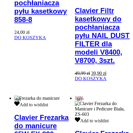
pochłaniacza
pyłu
Filtr
kasetkowy
kasetkowy
Clavier Filtr
pyłu kasetkowy
858-
do
kasetkowy do
8
pochłaniacza
858-8
pyłu
pochłaniacza
NAIL
24,00
zł
DUST
pyłu NAIL DUST
DO KOSZYKA
FILTER
FILTER dla
dla
modeli
modeli V8400,
V8400,
V8700, 3szt.
V8700,
3szt.
Pierwotna
Aktualna
49,99
zł
39,90
zł
cena
cena
DO KOSZYKA
wynosiła:
wynosi:
49,99 zł.
39,90 zł.
16%
M1
M1
Clavier
Add to wishlist
Frezarka
do
Clavier Frezarka
manicure
Clavier
Add to wishlist
do manicure
65W
Frezarka
FX
do