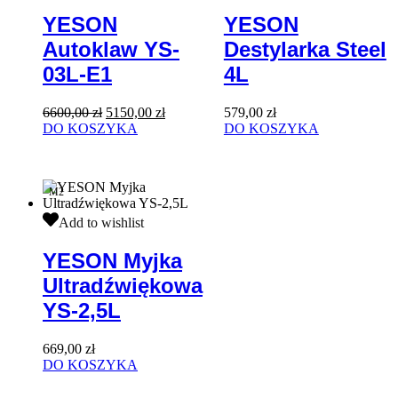
YS-
Steel
YESON
YESON
03L-
4L
Autoklaw YS-
Destylarka Steel
E1
03L-E1
4L
Pierwotna
Aktualna
6600,00
zł
5150,00
zł
579,00
zł
cena
cena
DO KOSZYKA
DO KOSZYKA
wynosiła:
wynosi:
6600,00 zł.
5150,00 zł.
M2
YESON
Add to wishlist
Myjka
Ultradźwiękowa
YESON Myjka
YS-
Ultradźwiękowa
2,5L
YS-2,5L
669,00
zł
DO KOSZYKA