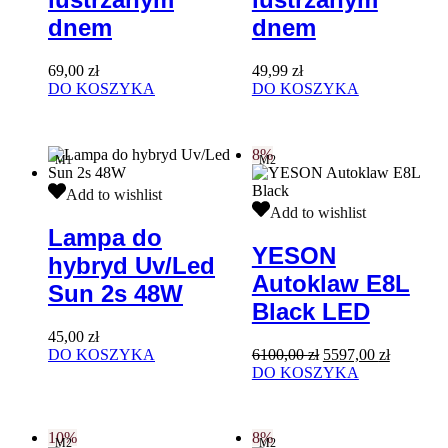
dnem
dnem
dnem
dnem
69,00
zł
49,99
zł
DO KOSZYKA
DO KOSZYKA
8%
M1
M2
Lampa
Add to wishlist
do
YESON
Add to wishlist
hybryd
Autoklaw
Lampa do
Uv/Led
E8L
YESON
hybryd Uv/Led
Sun
Black
Autoklaw E8L
2s
LED
Sun 2s 48W
48W
Black LED
45,00
zł
Pierwotna
Aktualna
DO KOSZYKA
6100,00
zł
5597,00
zł
cena
cena
DO KOSZYKA
wynosiła:
wynosi:
6100,00 zł.
5597,00 z
10%
8%
M2
M2