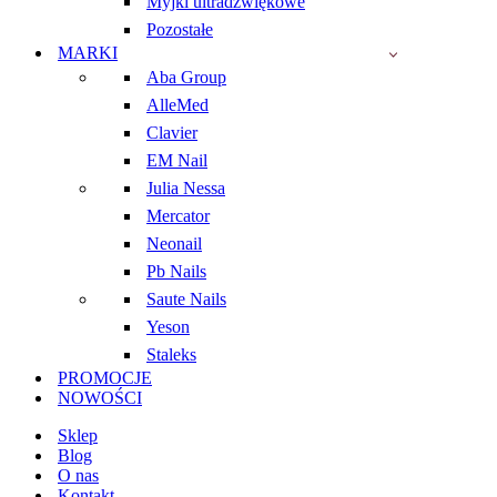
Myjki ultradźwiękowe
Pozostałe
MARKI
Aba Group
AlleMed
Clavier
EM Nail
Julia Nessa
Mercator
Neonail
Pb Nails
Saute Nails
Yeson
Staleks
PROMOCJE
NOWOŚCI
Sklep
Blog
O nas
Kontakt