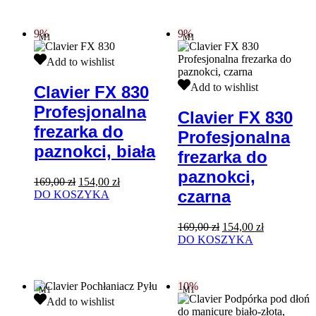
189,00 zł.
168,00 zł.
9%
9%
M1
M1
Clavier
Add to wishlist
FX
830
Clavier
Add to wishlist
Clavier FX 830
Profesjonalna
FX
Profesjonalna
frezarka
830
Clavier FX 830
do
Profesjonalna
frezarka do
Profesjonalna
paznokci,
frezarka
biała
do
paznokci, biała
frezarka do
paznokci,
czarna
paznokci,
Pierwotna
Aktualna
169,00
zł
154,00
zł
czarna
cena
cena
DO KOSZYKA
wynosiła:
wynosi:
169,00 zł.
154,00 zł.
Pierwotna
Aktualna
169,00
zł
154,00
zł
cena
cena
DO KOSZYKA
wynosiła:
wynosi:
169,00 zł.
154,00 zł.
10%
M1
M1
Clavier
Add to wishlist
Pochłaniacz