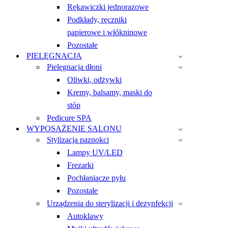
Rękawiczki jednorazowe
Podkłady, ręczniki
papierowe i włókninowe
Pozostałe
PIELĘGNACJA
Pielęgnacja dłoni
Oliwki, odżywki
Kremy, balsamy, maski do
stóp
Pedicure SPA
WYPOSAŻENIE SALONU
Stylizacja paznokci
Lampy UV/LED
Frezarki
Pochłaniacze pyłu
Pozostałe
Urządzenia do sterylizacji i dezynfekcji
Autoklawy