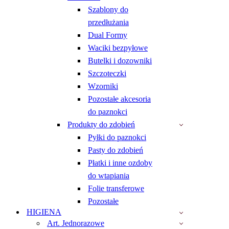
Szablony do
przedłużania
Dual Formy
Waciki bezpyłowe
Butelki i dozowniki
Szczoteczki
Wzorniki
Pozostałe akcesoria
do paznokci
Produkty do zdobień
Pyłki do paznokci
Pasty do zdobień
Płatki i inne ozdoby
do wtapiania
Folie transferowe
Pozostałe
HIGIENA
Art. Jednorazowe