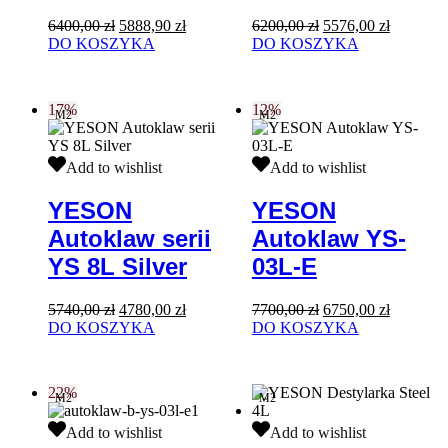
Pierwotna
Aktualna
Pierwotna
Aktualna
6400,00
zł
5888,90
zł
6200,00
zł
5576,00
zł
cena
cena
cena
cena
DO KOSZYKA
DO KOSZYKA
wynosiła:
wynosi:
wynosiła:
wynosi:
6400,00 zł.
5888,90 zł.
6200,00 zł.
5576,00 z
17%
12%
M2
M2
YESON
YESON
Add to wishlist
Add to wishlist
Autoklaw
Autoklaw
serii
YS-
YESON
YESON
YS
03L-
Autoklaw serii
Autoklaw YS-
8L
E
Silver
YS 8L Silver
03L-E
Pierwotna
Aktualna
Pierwotna
Aktualna
5740,00
zł
4780,00
zł
7700,00
zł
6750,00
zł
cena
cena
cena
cena
DO KOSZYKA
DO KOSZYKA
wynosiła:
wynosi:
wynosiła:
wynosi:
5740,00 zł.
4780,00 zł.
7700,00 zł.
6750,00 z
22%
M2
M2
YESON
YESON
Add to wishlist
Add to wishlist
Autoklaw
Destylarka