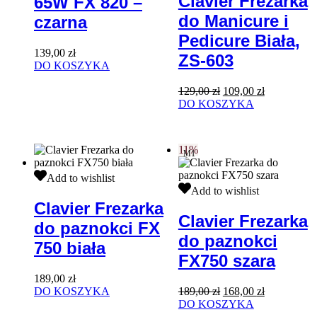
Clavier Frezarka
65W FX 820 –
820
Manicure
do Manicure i
–
i
czarna
czarna
Pedicure
Pedicure Biała,
Biała,
139,00
zł
ZS-
ZS-603
DO KOSZYKA
603
Pierwotna
Aktualna
129,00
zł
109,00
zł
cena
cena
DO KOSZYKA
wynosiła:
wynosi:
129,00 zł.
109,00 zł.
11%
M1
Clavier
Add to wishlist
Frezarka
Clavier
Add to wishlist
do
Frezarka
Clavier Frezarka
paznokci
do
Clavier Frezarka
do paznokci FX
FX
paznokci
do paznokci
750
FX750
750 biała
biała
szara
FX750 szara
189,00
zł
Pierwotna
Aktualna
DO KOSZYKA
189,00
zł
168,00
zł
cena
cena
DO KOSZYKA
wynosiła:
wynosi: