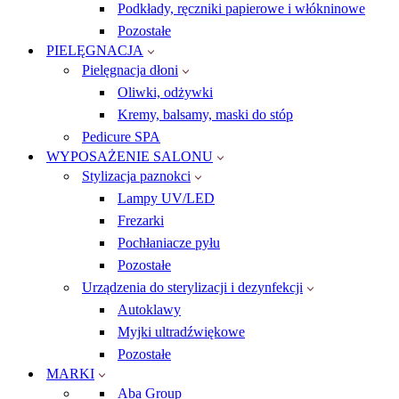
Podkłady, ręczniki papierowe i włókninowe
Pozostałe
PIELĘGNACJA
Pielęgnacja dłoni
Oliwki, odżywki
Kremy, balsamy, maski do stóp
Pedicure SPA
WYPOSAŻENIE SALONU
Stylizacja paznokci
Lampy UV/LED
Frezarki
Pochłaniacze pyłu
Pozostałe
Urządzenia do sterylizacji i dezynfekcji
Autoklawy
Myjki ultradźwiękowe
Pozostałe
MARKI
Aba Group