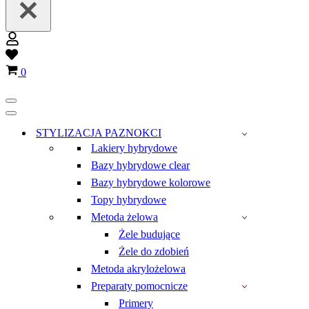
Wish
list
Koszyk
0
Menu
nawigacji
Menu
nawigacji
STYLIZACJA PAZNOKCI
Lakiery hybrydowe
Bazy hybrydowe clear
Bazy hybrydowe kolorowe
Topy hybrydowe
Metoda żelowa
Żele budujące
Żele do zdobień
Metoda akrylożelowa
Preparaty pomocnicze
Primery