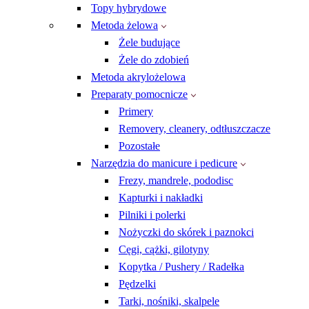
Topy hybrydowe
Metoda żelowa
Żele budujące
Żele do zdobień
Metoda akrylożelowa
Preparaty pomocnicze
Primery
Removery, cleanery, odtłuszczacze
Pozostałe
Narzędzia do manicure i pedicure
Frezy, mandrele, pododisc
Kapturki i nakładki
Pilniki i polerki
Nożyczki do skórek i paznokci
Cęgi, cążki, gilotyny
Kopytka / Pushery / Radełka
Pędzelki
Tarki, nośniki, skalpele